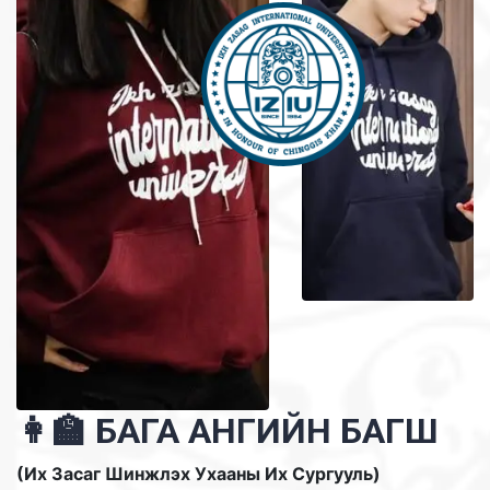
👩‍🏫 БАГА АНГИЙН БАГШ
(Их Засаг Шинжлэх Ухааны Их Сургууль)