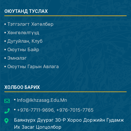
ОЮУТАНД ТУСЛАХ
Тэтгэлэгт Хөтөлбөр
Хөнгөлөлтүүд
Дугуйлан, Клуб
Оюутны Байр
Эмнэлэг
Оюутны Гарын Авлага
ХОЛБОО БАРИХ
Info@ikhzasag.edu.mn
+976-7711-9696, +976-7015-7765
Баянзүрх Дүүрэг 30-Р Хороо Доржийн Гудамж
Их Засаг Цогцолбор