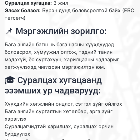
Суралцах хугацаа:
3 жил
Элсэх болзол:
Бүрэн дунд боловсролтой байх (ЕБС
төгсөгч)
📌 Мэргэжлийн зорилго:
Бага ангийн багш нь бага насны хүүхдүүдэд
боловсрол, хүмүүжил олгож, тэдний танин
мэдэхүй, ёс суртахуун, харилцааны чадварыг
хөгжүүлэхэд чиглэсэн мэргэжилтэн юм.
🎓 Суралцах хугацаанд
эзэмших ур чадварууд:
Хүүхдийн хөгжлийн онцлог, сэтгэл зүйг ойлгох
Бага ангийн сургалтын хөтөлбөр, арга зүйг
хэрэглэх
Суралцагчидтай харилцах, суралцах орчин
бүрдүүлэх