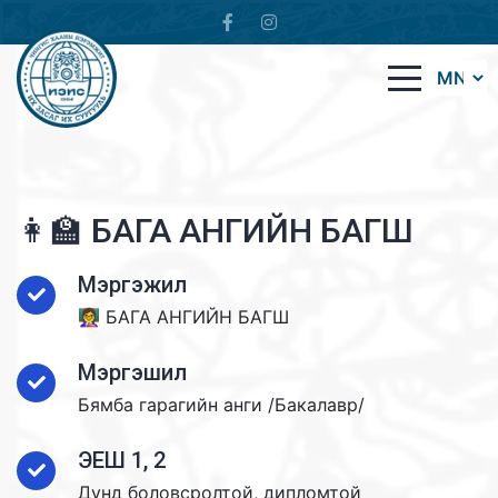
👩‍🏫 БАГА АНГИЙН БАГШ
Мэргэжил
👩‍🏫 БАГА АНГИЙН БАГШ
Мэргэшил
Бямба гарагийн анги /Бакалавр/
ЭЕШ 1, 2
Дунд боловсролтой, дипломтой