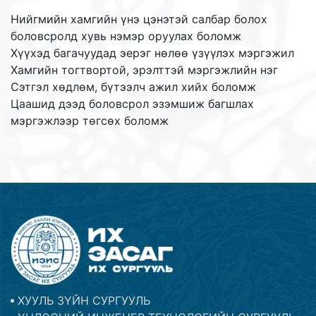
Нийгмийн хамгийн үнэ цэнэтэй салбар болох
боловсролд хувь нэмэр оруулах боломж
Хүүхэд багачуудад эерэг нөлөө үзүүлэх мэргэжил
Хамгийн тогтвортой, эрэлттэй мэргэжлийн нэг
Сэтгэл хөдлөм, бүтээлч ажил хийх боломж
Цаашид дээд боловсрол эзэмшиж багшлах
мэргэжлээр төгсөх боломж
ХУУЛЬ ЗҮЙН СУРГУУЛЬ