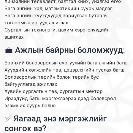
Хичээлийн төлөвлөлт, бэлтгэл хийх, үнэлгээ өгөх
Бага ангийн хэл, математикийн суурь мэдлэг
Бага ангийн хүүхдүүдэд зориулсан бүтээлч,
тоглоомын аргууд ашиглах
Сургалтын технологи, цахим хэрэгслүүдийг
ашиглах
💼 Ажлын байрны боломжууд:
Ерөнхий боловсролын сургуулийн бага ангийн багш
Хүүхдийн хөгжлийн төв, цэцэрлэгийн туслах багш
Боловсролын төрийн болон төрийн бус
байгууллагад ажиллах
Хувийн сургалтын төв, сургалтын ментор
Ирээдүйд багш мэргэжлээрээ дээд боловсрол
эзэмших суурь болно
✅ Яагаад энэ мэргэжлийг
сонгох вэ?