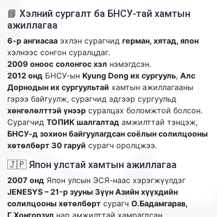
📘 Хэлний сургалт ба БНСУ-тай хамтын
ажиллагаа
6-р ангиасаа
эхлэн сурагчид
герман, хятад, япон
хэлнээс сонгон суралцдаг.
2009 оноос
солонгос хэл
нэмэгдсэн.
2012 онд
БНСУ-ын
Kyung Dong их сургууль
,
Алс
Дорнодын их сургуультай
хамтын ажиллагааны
гэрээ байгуулж, сурагчид эдгээр сургуульд
хөнгөлөлттэй үнээр
суралцах боломжтой болсон.
Сурагчид
ТОПИК шалгалтад
амжилттай тэнцэж,
БНСУ-д зохион байгуулагдсан соёлын солилцооны
хөтөлбөрт 30 гаруй
сурагч оролцжээ.
🇯🇵 Япон улстай хамтын ажиллагаа
2007 онд
Япон улсын ЭСЯ-наас хэрэгжүүлдэг
JENESYS – 21-р зууны Зүүн Азийн хүүхдийн
солилцооны хөтөлбөрт
сурагч
О.Бадамгарав,
Г.Хонгорзул
нар амжилттай хамрагдсан.