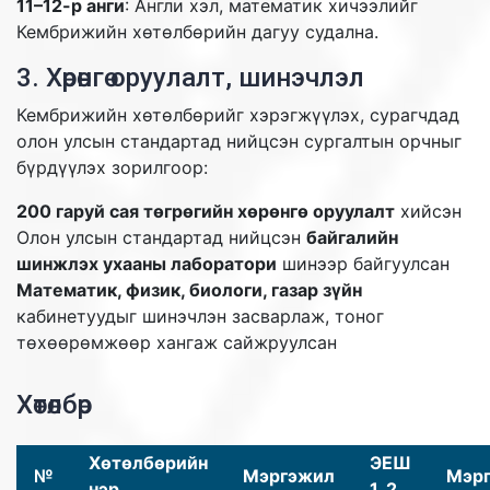
11–12-р анги
: Англи хэл, математик хичээлийг
Кембрижийн хөтөлбөрийн дагуу судална.
3. Хөрөнгө оруулалт, шинэчлэл
Кембрижийн хөтөлбөрийг хэрэгжүүлэх, сурагчдад
олон улсын стандартад нийцсэн сургалтын орчныг
бүрдүүлэх зорилгоор:
200 гаруй сая төгрөгийн хөрөнгө оруулалт
хийсэн
Олон улсын стандартад нийцсэн
байгалийн
шинжлэх ухааны лаборатори
шинээр байгуулсан
Математик, физик, биологи, газар зүйн
кабинетуудыг шинэчлэн засварлаж, тоног
төхөөрөмжөөр хангаж сайжруулсан
Хөтөлбөр
Хөтөлбөрийн
ЭЕШ
№
Мэргэжил
Мэр
нэр
1, 2