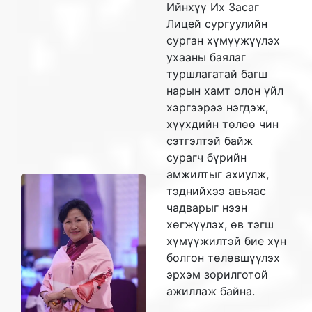
Ийнхүү Их Засаг
Лицей сургуулийн
сурган хүмүүжүүлэх
ухааны баялаг
туршлагатай багш
нарын хамт олон үйл
хэргээрээ нэгдэж,
хүүхдийн төлөө чин
сэтгэлтэй байж
сурагч бүрийн
амжилтыг ахиулж,
тэднийхээ авьяас
чадварыг нээн
хөгжүүлэх, өв тэгш
хүмүүжилтэй бие хүн
болгон төлөвшүүлэх
эрхэм зорилготой
ажиллаж байна.