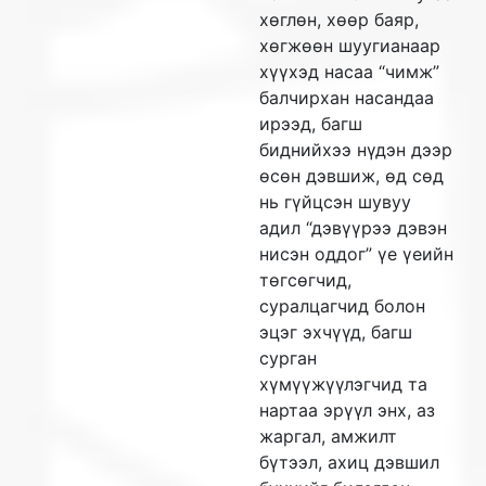
хөглөн, хөөр баяр,
хөгжөөн шуугианаар
хүүхэд насаа “чимж”
балчирхан насандаа
ирээд, багш
биднийхээ нүдэн дээр
өсөн дэвшиж, өд сөд
нь гүйцсэн шувуу
адил “дэвүүрээ дэвэн
нисэн оддог” үе үеийн
төгсөгчид,
суралцагчид болон
эцэг эхчүүд, багш
сурган
хүмүүжүүлэгчид та
нартаа эрүүл энх, аз
жаргал, амжилт
бүтээл, ахиц дэвшил