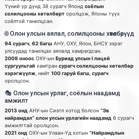
Үүний үр дүнд 38 сурагч Японд
соёлын
солилцооны хөтөлбөрт
оролцож, Японы түүх
соёлтой танилцсан.
🌐 Олон улсын аялал, солилцооны хөтөлбөрүүд
94 сурагч
,
62 багш
АНУ, ОХУ, Япон, БНСУ зэрэг
улсуудад танилцах аялалд хамрагдсан.
2009 оноос
ОХУ-ын
Буриад улсын I лицей
сургуультай
хамтран
сурагч солилцооны хөтөлбөр
хэрэгжүүлж
, нийт
100 гаруй багш, сурагч
оролцсон.
🎭 Олон улсын урлаг, соёлын наадамд
амжилт
2013 онд
АНУ-ын Сиэтл хотод болсон
“Эв
найрамдал” олон улсын урлагийн наадамд
6 сурагч
амжилттай оролцсон.
2021 онд
ОХУ-ын Улаан-Үд хотын
“Найрамдлын