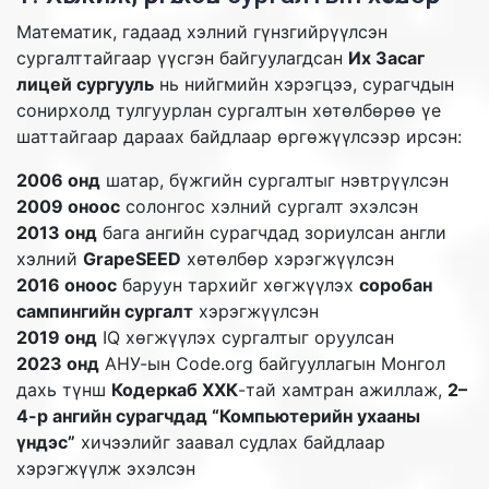
Математик, гадаад хэлний гүнзгийрүүлсэн
сургалттайгаар үүсгэн байгуулагдсан
Их Засаг
лицей сургууль
нь нийгмийн хэрэгцээ, сурагчдын
сонирхолд тулгуурлан сургалтын хөтөлбөрөө үе
шаттайгаар дараах байдлаар өргөжүүлсээр ирсэн:
2006 онд
шатар, бүжгийн сургалтыг нэвтрүүлсэн
2009 оноос
солонгос хэлний сургалт эхэлсэн
2013 онд
бага ангийн сурагчдад зориулсан англи
хэлний
GrapeSEED
хөтөлбөр хэрэгжүүлсэн
2016 оноос
баруун тархийг хөгжүүлэх
соробан
сампингийн сургалт
хэрэгжүүлсэн
2019 онд
IQ хөгжүүлэх сургалтыг оруулсан
2023 онд
АНУ-ын Code.org байгууллагын Монгол
дахь түнш
Кодеркаб ХХК
-тай хамтран ажиллаж,
2–
4-р ангийн сурагчдад “Компьютерийн ухааны
үндэс”
хичээлийг заавал судлах байдлаар
хэрэгжүүлж эхэлсэн