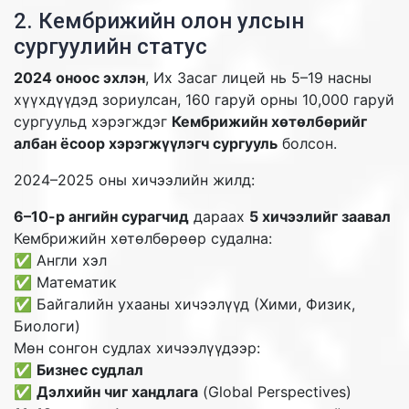
2. Кембрижийн олон улсын
сургуулийн статус
2024 оноос эхлэн
, Их Засаг лицей нь 5–19 насны
хүүхдүүдэд зориулсан, 160 гаруй орны 10,000 гаруй
сургуульд хэрэгждэг
Кембрижийн хөтөлбөрийг
албан ёсоор хэрэгжүүлэгч сургууль
болсон.
2024–2025 оны хичээлийн жилд:
6–10-р ангийн сурагчид
дараах
5 хичээлийг заавал
Кембрижийн хөтөлбөрөөр судална:
✅ Англи хэл
✅ Математик
✅ Байгалийн ухааны хичээлүүд (Хими, Физик,
Биологи)
Мөн сонгон судлах хичээлүүдээр:
✅
Бизнес судлал
✅
Дэлхийн чиг хандлага
(Global Perspectives)