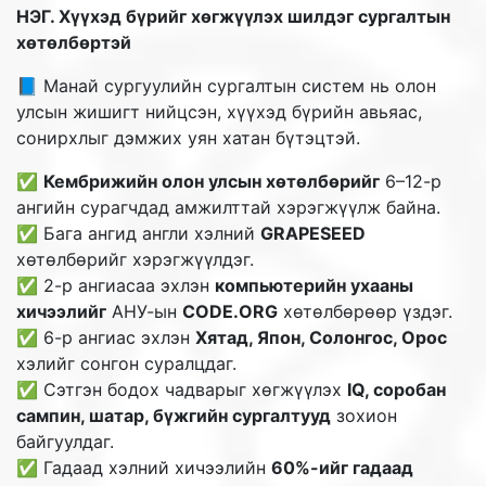
НЭГ. Хүүхэд бүрийг хөгжүүлэх шилдэг сургалтын
хөтөлбөртэй
📘 Манай сургуулийн сургалтын систем нь олон
улсын жишигт нийцсэн, хүүхэд бүрийн авьяас,
сонирхлыг дэмжих уян хатан бүтэцтэй.
✅
Кембрижийн олон улсын хөтөлбөрийг
6–12-р
ангийн сурагчдад амжилттай хэрэгжүүлж байна.
✅ Бага ангид англи хэлний
GRAPESEED
хөтөлбөрийг хэрэгжүүлдэг.
✅ 2-р ангиасаа эхлэн
компьютерийн ухааны
хичээлийг
АНУ-ын
CODE.ORG
хөтөлбөрөөр үздэг.
✅ 6-р ангиас эхлэн
Хятад, Япон, Солонгос, Орос
хэлийг сонгон суралцдаг.
✅ Сэтгэн бодох чадварыг хөгжүүлэх
IQ, соробан
сампин, шатар, бүжгийн сургалтууд
зохион
байгуулдаг.
✅ Гадаад хэлний хичээлийн
60%-ийг гадаад