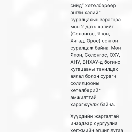
сийд” хөтөлбөрөөр
англи хэлийг
суралцахын зэрэгцээ
мөн 2 дахь хэлийг
(Солонгос, Япон,
Хятад, Орос) сонгон
суралцаж байна. Мөн
Япон, Солонгос, ОХУ,
АНУ, БНХАУ-д богино
хугацааны танилцах
аялал болон сурагч
солилцооны
хөтөлбөрийг
амжилттай
хэрэгжүүлж байна.
Хүүхдийн жаргалтай
инээдээр сургуулиа
хөгжмийн эгшиг лугаа