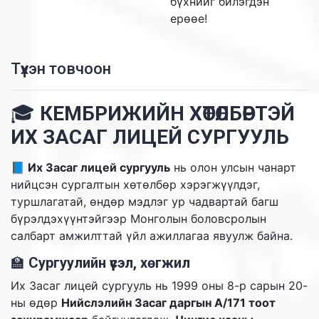
бүхнийг билэгдэн
ерөөе!
Түүхэн товчоон
🎓
КЕМБРИЖИЙН ХӨТӨЛБӨРТЭЙ
ИХ ЗАСАГ ЛИЦЕЙ СУРГУУЛЬ
📘 Их Засаг лицей сургууль
нь олон улсын чанарт
нийцсэн сургалтын хөтөлбөр хэрэгжүүлдэг,
туршлагатай, өндөр мэдлэг ур чадвартай багш
бүрэлдэхүүнтэйгээр Монголын боловсролын
салбарт амжилттай үйл ажиллагаа явуулж байна.
🏫
Сургуулийн үүсэл, хөгжил
Их Засаг лицей сургууль нь 1999 оны 8-р сарын 20-
ны өдөр
Нийслэлийн Засаг даргын А/171 тоот