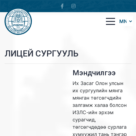
ЛИЦЕЙ СУРГУУЛЬ
Мэндчилгээ
Их Засаг Олон улсын
их сургуулийн мянга
мянган төгсөгчдийн
залгамж халаа болсон
ИЗЛС-ийн эрхэм
сурагчид,
төгсөгчдөдөө сурлага
хүмүүжил тань тэнгэр