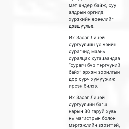
мэт өндөр байж, суу
алдрын оргилд
хүрэхийн ерөөлийг
дэвшүүлье.
Их Засаг Лицей
сургуулийн үе үеийн
сурагчид маань
суралцах хугацаандаа
“сурагч бүр тэргүүний
байх” эрхэм зорилгын
дор сурч хүмүүжиж
ирсэн билээ.
Их Засаг Лицей
сургуулийн багш
нарын 80 гаруй хувь
нь магистрын болон
мэргэжлийн зэрэгтэй,