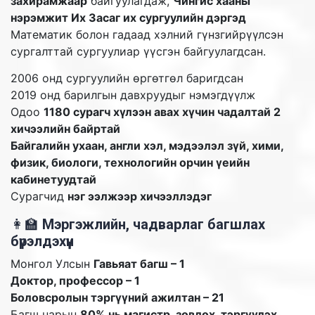
захирамжаар
байгуулагдаж,
Чингис хааны
нэрэмжит Их Засаг их сургуулийн дэргэд
Математик болон гадаад хэлний гүнзгийрүүлсэн
сургалттай сургуулиар үүсгэн байгуулагдсан.
2006 онд сургуулийн өргөтгөл баригдсан
2019 онд барилгын давхруудыг нэмэгдүүлж
Одоо
1180 сурагч хүлээн авах хүчин чадалтай 2
хичээлийн байртай
Байгалийн ухаан, англи хэл, мэдээлэл зүй, хими,
физик, биологи, технологийн орчин үеийн
кабинетуудтай
Сурагчид
нэг ээлжээр хичээллэдэг
👩‍🏫
Мэргэжлийн, чадварлаг багшлах
бүрэлдэхүүн
Монгол Улсын
Гавьяат багш – 1
Доктор, профессор – 1
Боловсролын тэргүүний ажилтан – 21
Багш нарын
80% нь магистр, зөвлөх, тэргүүлэх