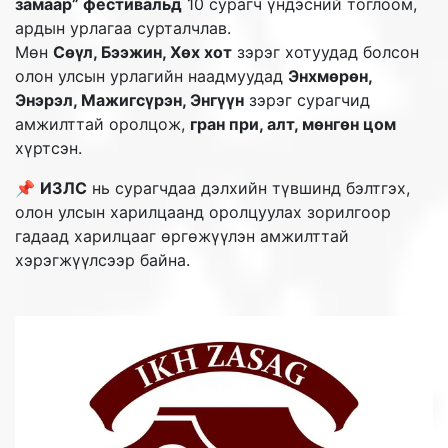
замаар” фестивальд
10 сурагч үндэсний тоглоом,
ардын урлагаа сурталчлав.
Мөн
Сөүл, Бээжин, Хөх хот
зэрэг хотуудад болсон
олон улсын урлагийн наадмуудад
Энхмөрөн,
Энэрэл, Мажигсүрэн, Энгүүн
зэрэг сурагчид
амжилттай оролцож,
гран при, алт, мөнгөн цом
хүртсэн.
📌
ИЗЛС
нь сурагчдаа дэлхийн түвшинд бэлтгэх,
олон улсын харилцаанд оролцуулах зорилгоор
гадаад харилцааг өргөжүүлэн амжилттай
хэрэгжүүлсээр байна.