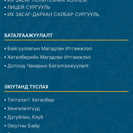
ИХ ЗАСАГ ПОЛИТЕХНИК КОЛЛЕЖ
ЛИЦЕЙ СУРГУУЛЬ
ИХ ЗАСАГ-ДАРХАН САЛБАР СУРГУУЛЬ
БАТАЛГААЖУУЛАЛТ
Байгууллагын Магадлан Итгэмжлэл
Хөтөлбөрийн Магадлан Итгэмжлэл
Дотоод Чанарын Баталгаажуулалт
ОЮУТАНД ТУСЛАХ
Тэтгэлэгт Хөтөлбөр
Хөнгөлөлтүүд
Дугуйлан, Клуб
Оюутны Байр