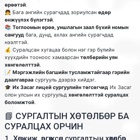
өрөөтэй
.
👧 Бага ангийн сурагчдад зориулсан
өдөр
өнжүүлэх бүлэгтэй
.
📚
Тоглоомын өрөө, уншлагын заал бүхий номын
сангууд
бага, дунд, ахлах ангийн сурагчдад
нээлттэй.
💰 Суралцсан хугацаа болон нэг гэр бүлийн
хүүхдийн тооноос хамаарсан
төлбөрийн уян
хөнгөлөлттэй
.
📝
Мэргэжлийн багшийн тусламжтайгаар гэрийн
даалгавраа
сургууль дээрээ хийдэг.
🎓
Их Засаг лицей сургуулийн төгсөгчид
Их Засаг
олон улсын их сургуульд
хөнгөлөлттэй суралцах
боломжтой
.
📘 СУРГАЛТЫН ХӨТӨЛБӨР БА
СУРАЛЦАХ ОРЧИН
1. Хөгжиж, өргөжсөн сургалтын хөтөлбөр