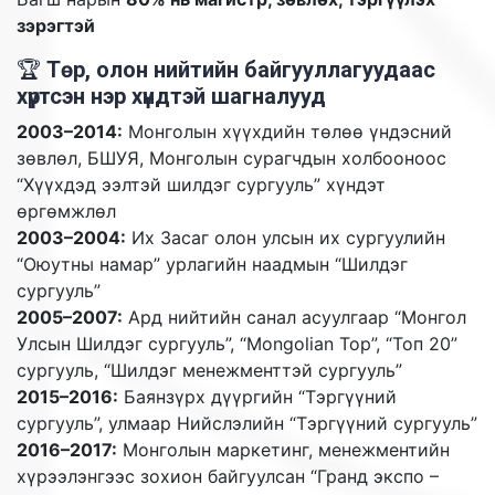
зэрэгтэй
🏆
Төр, олон нийтийн байгууллагуудаас
хүртсэн нэр хүндтэй шагналууд
2003–2014:
Монголын хүүхдийн төлөө үндэсний
зөвлөл, БШУЯ, Монголын сурагчдын холбооноос
“Хүүхдэд ээлтэй шилдэг сургууль” хүндэт
өргөмжлөл
2003–2004:
Их Засаг олон улсын их сургуулийн
“Оюутны намар” урлагийн наадмын “Шилдэг
сургууль”
2005–2007:
Ард нийтийн санал асуулгаар “Монгол
Улсын Шилдэг сургууль”, “Mongolian Top”, “Топ 20”
сургууль, “Шилдэг менежменттэй сургууль”
2015–2016:
Баянзүрх дүүргийн “Тэргүүний
сургууль”, улмаар Нийслэлийн “Тэргүүний сургууль”
2016–2017:
Монголын маркетинг, менежментийн
хүрээлэнгээс зохион байгуулсан “Гранд экспо –