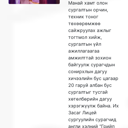
Манай хамт олон
сургалтын орчин,
техник тоног
төхөөрөмжөө
сайжруулах ажлыг
тогтмол хийж,
сургалтын үйл
ажиллагаагаа
амжилттай зохион
байгуулж сурагчдын
сонирхлын дагуу
хичээлийн бус цагаар
20 гаруй албан бус
сургалтыг тусгай
хөтөлбөрийн дагуу
хэрэгжүүлж байна. Их
Засаг Лицей
сургуулийн сурагчид
англи хэлний “Грийп