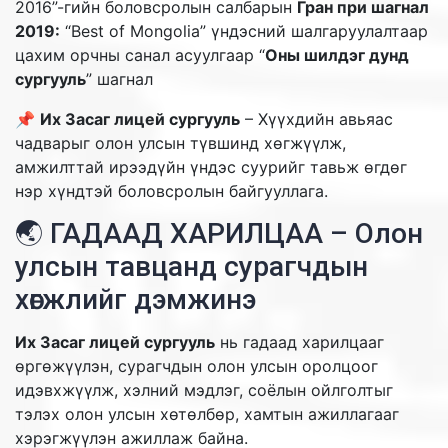
2016”-гийн боловсролын салбарын
Гран при шагнал
2019:
“Best of Mongolia” үндэсний шалгаруулалтаар
цахим орчны санал асуулгаар “
Оны шилдэг дунд
сургууль
” шагнал
📌
Их Засаг лицей сургууль
– Хүүхдийн авьяас
чадварыг олон улсын түвшинд хөгжүүлж,
амжилттай ирээдүйн үндэс суурийг тавьж өгдөг
нэр хүндтэй боловсролын байгууллага.
🌏 ГАДААД ХАРИЛЦАА – Олон
улсын тавцанд сурагчдын
хөгжлийг дэмжинэ
Их Засаг лицей сургууль
нь гадаад харилцааг
өргөжүүлэн, сурагчдын олон улсын оролцоог
идэвхжүүлж, хэлний мэдлэг, соёлын ойлголтыг
тэлэх олон улсын хөтөлбөр, хамтын ажиллагааг
хэрэгжүүлэн ажиллаж байна.