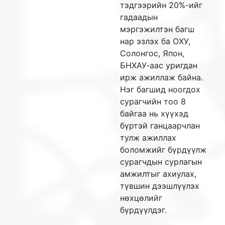
тэдгээрийн 20%-ийг
гадаадын
мэргэжилтэн багш
нар эзлэх ба ОХУ,
Солонгос, Япон,
БНХАУ-аас уригдан
ирж ажиллаж байна.
Нэг багшид ноогдох
сурагчийн тоо 8
байгаа нь хүүхэд
бүртэй ганцаарчлан
тулж ажиллах
боломжийг бүрдүүлж
сурагчдын сурлагын
амжилтыг ахиулах,
түвшин дээшлүүлэх
нөхцөлийг
бүрдүүлдэг.