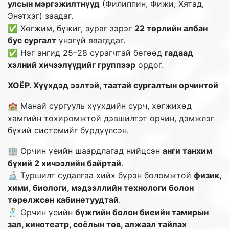
улсын мэргэжилтнүүд
(Филиппин, Фижи, Хятад,
Энэтхэг) заадаг.
✅ Хөгжим, бүжиг, зураг зэрэг
22 төрлийн албан
бус сургалт
үнэгүй явагддаг.
✅ Нэг ангид 25–28 сурагчтай бөгөөд
гадаад
хэлний хичээлүүдийг группээр
ордог.
ХОЁР. Хүүхдэд ээлтэй, таатай сургалтын орчинтой
🏫 Манай сургууль хүүхдийн сурч, хөгжихөд
хамгийн тохиромжтой дэвшилтэт орчин, дэмжлэг
бүхий системийг бүрдүүлсэн.
🏢 Орчин үеийн шаардлагад нийцсэн
анги танхим
бүхий 2 хичээлийн байртай
.
🔬 Туршилт судалгаа хийх бүрэн боломжтой
физик,
хими, биологи, мэдээллийн технологи болон
төрөлжсөн кабинетуудтай
.
🕺 Орчин үеийн
бүжгийн болон биеийн тамирын
зал, кинотеатр, соёлын төв, алжаал тайлах