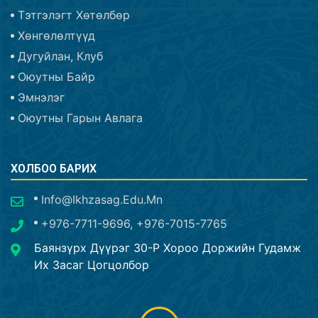
Тэтгэлэгт Хөтөлбөр
Хөнгөлөлтүүд
Дугуйлан, Клуб
Оюутны Байр
Эмнэлэг
Оюутны Гарын Авлага
ХОЛБОО БАРИХ
Info@ikhzasag.edu.mn
+976-7711-9696, +976-7015-7765
Баянзүрх Дүүрэг 30-Р Хороо Доржийн Гудамж
Их Засаг Цогцолбор