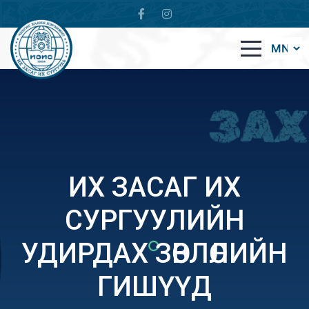
ИХ ЗАСАГ ИХ
СУРГУУЛИЙН
УДИРДАХ ЗӨВЛӨЛИЙН
ГИШҮҮД