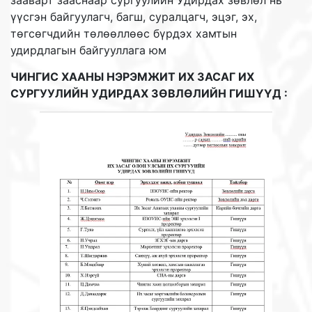
зааварт зааснаар сургуулийн Удирдах зөвлөл нь
үүсгэн байгуулагч, багш, суралцагч, эцэг, эх,
төгсөгчдийн төлөөллөөс бүрдэх хамтын
удирдлагын байгууллага юм
ЧИНГИС ХААНЫ НЭРЭМЖИТ ИХ ЗАСАГ ИХ
СУРГУУЛИЙН УДИРДАХ ЗӨВЛӨЛИЙН ГИШҮҮД :