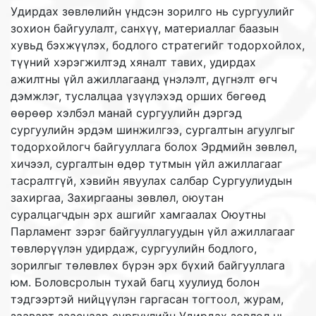
Удирдах зөвлөлийн үндсэн зорилго нь сургуулийг
зохион байгуулалт, санхүү, материаллаг баазын
хувьд бэхжүүлэх, бодлого стратегийг тодорхойлох,
түүний хэрэгжилтэд хяналт тавих, удирдах
ажилтны үйл ажиллагаанд үнэлэлт, дүгнэлт өгч
дэмжлэг, туслалцаа үзүүлэхэд орших бөгөөд
өөрөөр хэлбэл манай сургуулийн дэргэд
сургуулийн эрдэм шинжилгээ, сургалтын агуулгыг
тодорхойлогч байгууллага болох Эрдмийн зөвлөл,
хичээл, сургалтын өдөр тутмын үйл ажиллагааг
тасралтгүй, хэвийн явуулах салбар Сургуулиудын
захиргаа, Захиргааны зөвлөл, оюутан
суралцагчдын эрх ашгийг хамгаалах Оюутны
Парламент зэрэг байгууллагуудын үйл ажиллагааг
төвлөрүүлэн удирдаж, сургуулийн бодлого,
зорилгыг төлөвлөх бүрэн эрх бүхий байгууллага
юм. Боловсролын тухай багц хуулиуд болон
тэдгээртэй нийцүүлэн гаргасан тогтоол, журам,