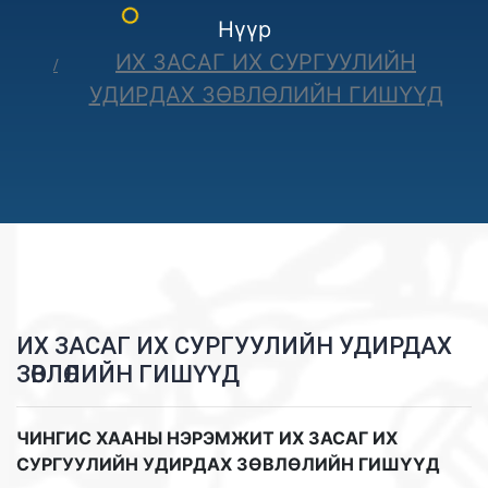
Нүүр
ИХ ЗАСАГ ИХ СУРГУУЛИЙН
УДИРДАХ ЗӨВЛӨЛИЙН ГИШҮҮД
ИХ ЗАСАГ ИХ СУРГУУЛИЙН УДИРДАХ
ЗӨВЛӨЛИЙН ГИШҮҮД
ЧИНГИС ХААНЫ НЭРЭМЖИТ ИХ ЗАСАГ ИХ
СУРГУУЛИЙН УДИРДАХ ЗӨВЛӨЛИЙН ГИШҮҮД