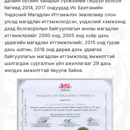
далайн бүсийн чанарын сүлжээний гишүүн болсон
бөгөөд 2014, 2017 ондуудад Их Британийн
Үндэсний Магадлан Итгэмжлэх зөвлөлөөр олон
улсад магадлан итгэмжлэгдсэн, үндэсний хэмжээнд
дээд боловсролын байгууллагын анхны магадлан
итгэмжлэлийг 2000 онд, 2005 онд хоёр дахь
удаагийн магадлан итгэмжлэлийг, 2015 онд гурав
дахь шатны, 2018 онд дөрөв дэхь удаагаа
байгууллагын магадлан итгэмжлэлд амжилттай
шалгагдаж сургалтын үйл ажиллагааг 29 дахь
жилдээ амжилттай явуулж байна.