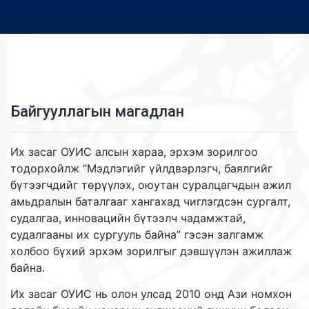
Байгууллагын магадлан
Их засаг ОУИС алсын хараа, эрхэм зорилгоо
тодорхойлж “Мэдлэгийг үйлдвэрлэгч, баялгийг
бүтээгчдийг төрүүлэх, оюутан суралцагчдын ажил
амьдралын баталгааг хангахад чиглэгдсэн сургалт,
судалгаа, инновацийн бүтээлч чадамжтай,
судалгааны их сургууль байна” гэсэн залгамж
холбоо бүхий эрхэм зорилгыг дэвшүүлэн ажиллаж
байна.
Их засаг ОУИС нь олон улсад 2010 онд Ази номхон