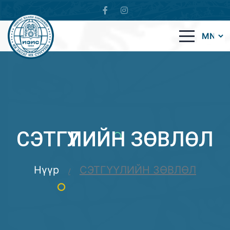
СЭТГҮҮЛИЙН ЗӨВЛӨЛ
Нүүр
СЭТГҮҮЛИЙН ЗӨВЛӨЛ