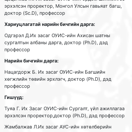
эрхэлсэн проректор, Монгол Улсын гавьяат багш,
доктор (Sc.D), профессор
Хариуцлагатай нарийн бичгийн дарга:
Одгэрэл Д.Их засаг ОУИС-ийн Ахисан шатны
сургалтын албаны дарга, доктор (Ph.D), дэд
профессор
Нарийн бичгийн дарга:
Нацагдорж Б. Их засаг ОУИС-ийн Багшийн
хөгжлийн төвийн эрхлэгч, доктор (Ph.D), дэд
профессор
Гишүүд:
Туяа Г. Их Засаг ОУИС-ийн Сургалт, үйл ажиллагаа
эрхэлсэн проректор,доктор (Ph.D), дэд профессор
Жамбалжав Л.Их засаг АУС-ийн хөтөлбөрийн