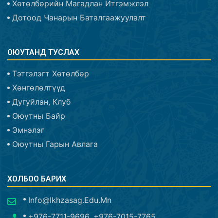
Хөтөлбөрийн Магадлан Итгэмжлэл
Дотоод Чанарын Баталгаажуулалт
ОЮУТАНД ТУСЛАХ
Тэтгэлэгт Хөтөлбөр
Хөнгөлөлтүүд
Дугуйлан, Клуб
Оюутны Байр
Эмнэлэг
Оюутны Гарын Авлага
ХОЛБОО БАРИХ
Info@ikhzasag.edu.mn
+976-7711-9696, +976-7015-7765