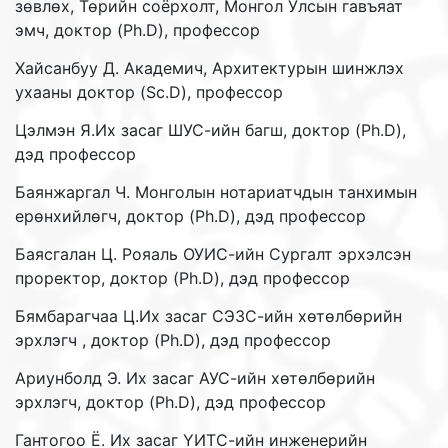
зөвлөх, Төрийн соёрхолт, Монгол Улсын гавъяат
эмч, доктор (Ph.D), профессор
Хайсанбуу Д. Академич, Архитектурын шинжлэх
ухааны доктор (Sc.D), профессор
Цэлмэн Я.Их засаг ШУС-ийн багш, доктор (Ph.D),
дэд профессор
Баянжаргал Ч. Монголын нотариатчдын танхимын
ерөнхийлөгч, доктор (Ph.D), дэд профессор
Баясгалан Ц. Рояаль ОУИС-ийн Сургалт эрхэлсэн
проректор, доктор (Ph.D), дэд профессор
Бямбарагчаа Ц.Их засаг СЭЗС-ийн хөтөлбөрийн
эрхлэгч , доктор (Ph.D), дэд профессор
Ариунболд Э. Их засаг АУС-ийн хөтөлбөрийн
эрхлэгч, доктор (Ph.D), дэд профессор
Гантогоо Ё. Их засаг ҮИТС-ийн инженерийн