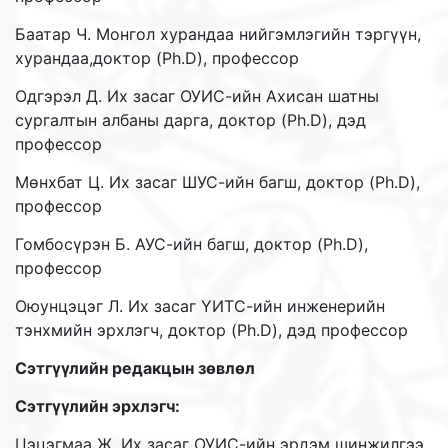
Баатар Ч. Монгол хурандаа нийгэмлэгийн тэргүүн,
хурандаа,доктор (Ph.D), профессор
Одгэрэл Д. Их засаг ОУИС-ийн Ахисан шатны
сургалтын албаны дарга, доктор (Ph.D), дэд
профессор
Мөнхбат Ц. Их засаг ШУС-ийн багш, доктор (Ph.D),
профессор
Гомбосүрэн Б. АУС-ийн багш, доктор (Ph.D),
профессор
Оюунцэцэг Л. Их засаг ҮИТС-ийн инженерийн
тэнхмийн эрхлэгч, доктор (Ph.D), дэд профессор
Сэтгүүлийн редакцын зөвлөл
Сэтгүүлийн эрхлэгч:
Цэцэгмаа Ж. Их засаг ОУИС-ийн эрдэм шинжилгээ