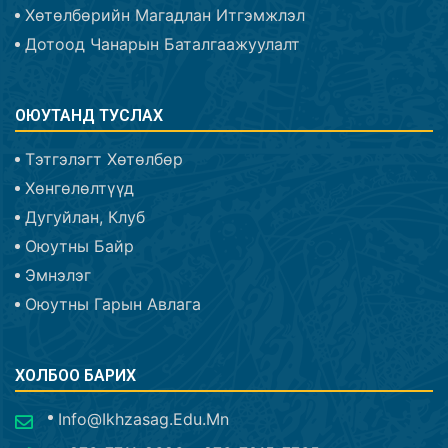
Хөтөлбөрийн Магадлан Итгэмжлэл
Дотоод Чанарын Баталгаажуулалт
ОЮУТАНД ТУСЛАХ
Тэтгэлэгт Хөтөлбөр
Хөнгөлөлтүүд
Дугуйлан, Клуб
Оюутны Байр
Эмнэлэг
Оюутны Гарын Авлага
ХОЛБОО БАРИХ
Info@ikhzasag.edu.mn