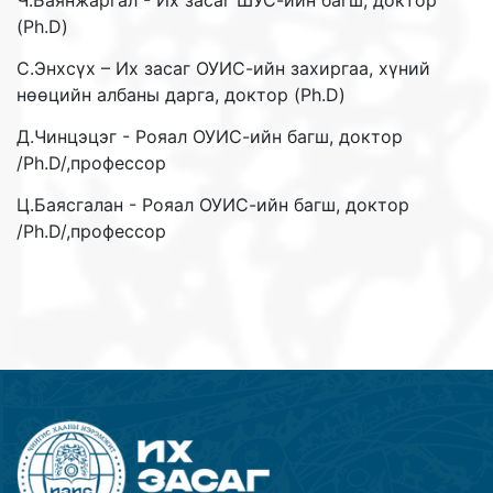
Ч.Баянжаргал - Их засаг ШУС-ийн багш, доктор
(Ph.D)
С.Энхсүх – Их засаг ОУИС-ийн захиргаа, хүний
нөөцийн албаны дарга, доктор (Ph.D)
Д.Чинцэцэг - Рояал ОУИС-ийн багш, доктор
/Ph.D/,профессор
Ц.Баясгалан - Рояал ОУИС-ийн багш, доктор
/Ph.D/,профессор