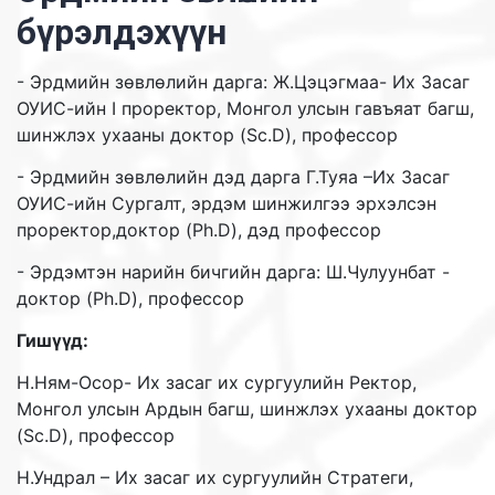
бүрэлдэхүүн
- Эрдмийн зөвлөлийн дарга: Ж.Цэцэгмаа- Их Засаг
ОУИС-ийн I проректор, Монгол улсын гавъяат багш,
шинжлэх ухааны доктор (Sc.D), профессор
- Эрдмийн зөвлөлийн дэд дарга Г.Туяа –Их Засаг
ОУИС-ийн Сургалт, эрдэм шинжилгээ эрхэлсэн
проректор,доктор (Ph.D), дэд профессор
- Эрдэмтэн нарийн бичгийн дарга: Ш.Чулуунбат -
доктор (Ph.D), профессор
Гишүүд:
Н.Ням-Осор- Их засаг их сургуулийн Ректор,
Монгол улсын Ардын багш, шинжлэх ухааны доктор
(Sc.D), профессор
Н.Ундрал – Их засаг их сургуулийн Стратеги,