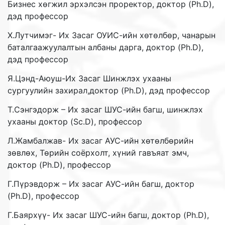
Бизнес хөгжил эрхэлсэн проректор, доктор (Ph.D),
дэд профессор
Х.Лутчимэг- Их Засаг ОУИС-ийн хөтөлбөр, чанарын
баталгаажуулалтын албаны дарга, доктор (Ph.D),
дэд профессор
Я.Цэнд-Аюуш-Их Засаг Шинжлэх ухааны
сургуулийн захирал,доктор (Ph.D), дэд профессор
Т.Сэнгэдорж – Их засаг ШУС-ийн багш, шинжлэх
ухааны доктор (Sc.D), профессор
Л.Жамбалжав- Их засаг АУС-ийн хөтөлбөрийн
зөвлөх, Төрийн соёрхолт, хүний гавъяат эмч,
доктор (Ph.D), профессор
Г.Пүрэвдорж – Их засаг АУС-ийн багш, доктор
(Ph.D), профессор
Г.Баярхүү- Их засаг ШУС-ийн багш, доктор (Ph.D),