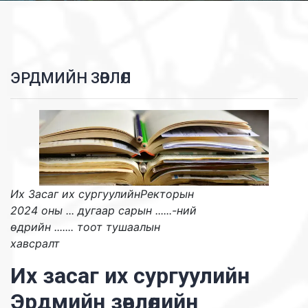
ЭРДМИЙН ЗӨВЛӨЛ
Их Засаг их сургуулийнРекторын
2024 оны ... дугаар сарын ......-ний
өдрийн ....... тоот тушаалын
хавсралт
Их засаг их сургуулийн
Эрдмийн зөвлөлийн