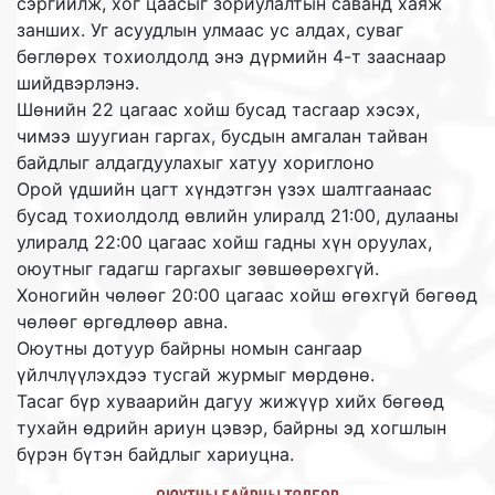
сэргийлж, хог цаасыг зориулалтын саванд хаяж
занших. Уг асуудлын улмаас ус алдах, суваг
бөглөрөх тохиолдолд энэ дүрмийн 4-т зааснаар
шийдвэрлэнэ.
Шөнийн 22 цагаас хойш бусад тасгаар хэсэх,
чимээ шуугиан гаргах, бусдын амгалан тайван
байдлыг алдагдуулахыг хатуу хориглоно
Орой үдшийн цагт хүндэтгэн үзэх шалтгаанаас
бусад тохиолдолд өвлийн улиралд 21:00, дулааны
улиралд 22:00 цагаас хойш гадны хүн оруулах,
оюутныг гадагш гаргахыг зөвшөөрөхгүй.
Хоногийн чөлөөг 20:00 цагаас хойш өгөхгүй бөгөөд
чөлөөг өргөдлөөр авна.
Оюутны дотуур байрны номын сангаар
үйлчлүүлэхдээ тусгай журмыг мөрдөнө.
Tacaг бүр хуваарийн дагуу жижүүр хийх бөгөөд
тухайн өдрийн ариун цэвэр, байрны эд хогшлын
бүрэн бүтэн байдлыг хариуцна.