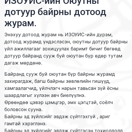
ИЗОУИС-ийн Оюутны
дотуур байрны дотоод
журам.
Энэхуу дотоод журам нь ИЗОУИС-ийн дүрэм,
дотоод журамд үндэслэсэн, оюутны дотуур байрны
үйл ажиллагааг зохицуулах баримт бичиг бөгөөд
дотуур байранд сууж буй оюутан бүр өдөр тутам
дагаж мөрдөнө.
Байранд сууж буй оюутан бүр байрны журамд
захирагдаж, багш байрны зөвлөлийн гишүүд,
хамгаалагчид, үйлчлэгч нарын тавьсан зүй ёсны
шаардлагыг хүлээн авч биелүүлнэ.
Өрөөндөө цэвэр цэмцгэр, эмх цэгцтэй, соёлч
боловсон сууна.
Байрны эд зүйлсийг эвдэж сүйтгэхгүй , ариг
гамтай хэрэглэнэ.
Байрны эд зүйлсийг эвдэж сүйтгэсэн тохиолдолд