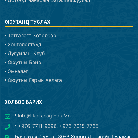
ОЮУТАНД ТУСЛАХ
Тэтгэлэгт Хөтөлбөр
Хөнгөлөлтүүд
Дугуйлан, Клуб
Оюутны Байр
Эмнэлэг
Оюутны Гарын Авлага
ХОЛБОО БАРИХ
Info@ikhzasag.edu.mn
+976-7711-9696, +976-7015-7765
Баянзүрх Дүүрэг 30-Р Хороо Доржийн Гудамж