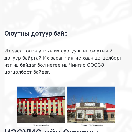
Оюутны дотуур байр
Их засаг олон улсын их сургууль нь оюутны 2-
дотуур байртай Их засаг Чингис хаан цогцолборт
нэг нь байдаг бол нөгөө нь Чингис СООСЭ
цогцолборт байдаг.