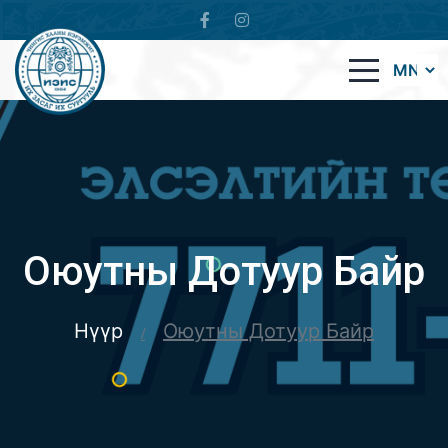
Оюутны Дотуур Байр
Нүүр
Оюутны Дотуур Байр