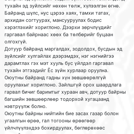
тухайн эд зуйлсийг нөхөн төлж, хүлээлгэн өгнө.
Байранд шүлс, нус цэрээ хаях, тамхи татах,
архидан согтуурах, мансууруулах бодис
хэрэглэхийг хориглоно. Дээрхи зөрчлүүдийг
гаргавал байрнаас хөөх ба төлбөрийг буцаан
олгохгүй.
Дотуур байранд маргалдах, зодолдох, бусдын эд
зүйлсийг хулгайлах дээрэмдэх, нэг нэгнийгээ
дарамтлах гэх мэт хууль бус үйлдэл гаргавал
тухайн этгээдийг Ёс зүйн хурлаар оруулна.
Оюутны байранд гадны хүн зөвшөөрөлгүй
оруулахыг хориглоно. Зайлшгүй орох шаардлага
гарвал бичиг баримтыг хураан авч, дотуур байрны
багшийн зөвшөөрлөөр тодорхой хугацаанд
нэвтрүүлж болно.
Оюутны байрны нийтийн бие засах газар болон
угаалгын өрөө, гал тогооны өрөөгөөр
үйлчлүүлэхдээ бохирдуулах, бөглөрөхөөс