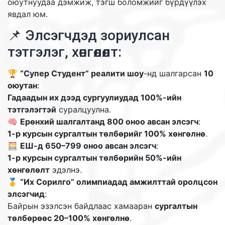
оюутнуудаа дэмжиж, тэгш боломжийг бүрдүүлэх
явдал юм.
📌 Элсэгчдэд зориулсан
тэтгэлэг, хөнгөлөлт:
🏆
“Супер Студент” реалити шоу
-нд шалгарсан
10
оюутан
:
Гадаадын их дээд сургуулиудад 100%-ийн
тэтгэлэгтэй
суралцуулна.
🧠
Ерөнхий шалгалтанд 800 оноо авсан элсэгч
:
1-р курсын сургалтын төлбөрийг 100% хөнгөлнө
.
🧮
ЕШ-д 650–799 оноо авсан элсэгч
:
1-р курсын сургалтын төлбөрийн 50%-ийн
хөнгөлөлт
эдэлнэ.
🥇
“Их Сорилго” олимпиадад амжилттай оролцсон
элсэгчид
:
Байрын эзэлсэн байдлаас хамааран
сургалтын
төлбөрөөс 20–100% хөнгөлнө
.