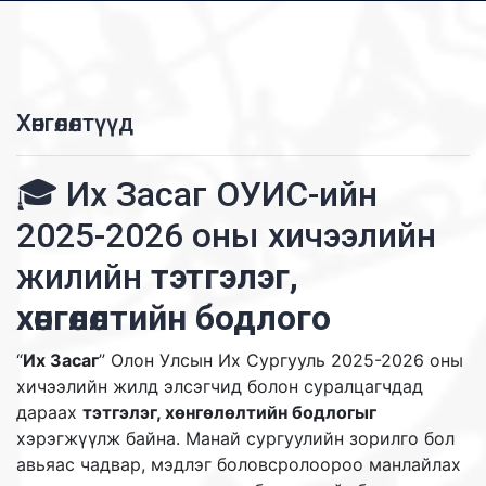
Хөнгөлөлтүүд
🎓 Их Засаг ОУИС-ийн
2025-2026 оны хичээлийн
жилийн
тэтгэлэг,
хөнгөлөлтийн бодлого
“
Их Засаг
” Олон Улсын Их Сургууль 2025-2026 оны
хичээлийн жилд элсэгчид болон суралцагчдад
дараах
тэтгэлэг, хөнгөлөлтийн бодлогыг
хэрэгжүүлж байна. Манай сургуулийн зорилго бол
авьяас чадвар, мэдлэг боловсролоороо манлайлах