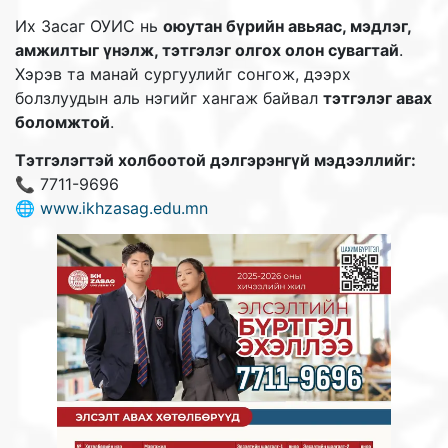
Их Засаг ОУИС нь
оюутан бүрийн авьяас, мэдлэг,
амжилтыг үнэлж, тэтгэлэг олгох олон сувагтай
.
Хэрэв та манай сургуулийг сонгож, дээрх
болзлуудын аль нэгийг хангаж байвал
тэтгэлэг авах
боломжтой
.
Тэтгэлэгтэй холбоотой дэлгэрэнгүй мэдээллийг:
📞 7711-9696
🌐
www.ikhzasag.edu.mn