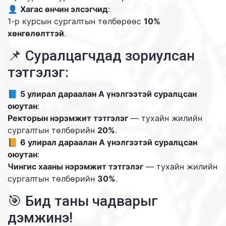
👤
Хагас өнчин элсэгчид
:
1-р курсын сургалтын төлбөрөөс
10%
хөнгөлөлттэй
.
📌 Суралцагчдад зориулсан
тэтгэлэг:
📘
5 улирал дараалан А үнэлгээтэй суралцсан
оюутан
:
Ректорын нэрэмжит тэтгэлэг
— тухайн жилийн
сургалтын төлбөрийн
20%
.
📙
6 улирал дараалан А үнэлгээтэй суралцсан
оюутан
:
Чингис хааны нэрэмжит тэтгэлэг
— тухайн жилийн
сургалтын төлбөрийн
30%
.
🎯 Бид таны чадварыг
дэмжинэ!