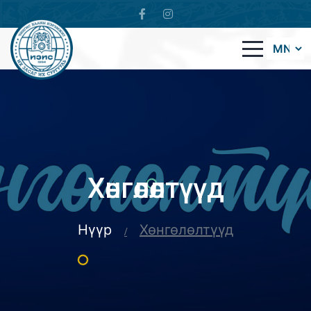
Хөнгөлөлтүүд
Нүүр
Хөнгөлөлтүүд