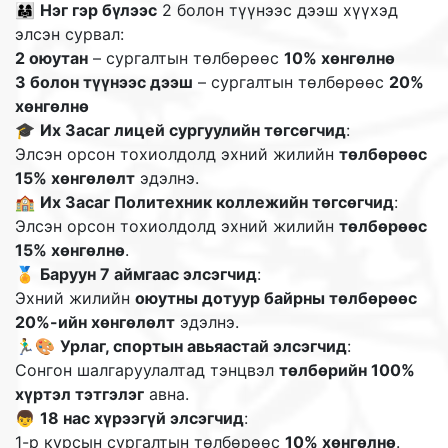
👨‍👩‍👧
Нэг гэр бүлээс
2 болон түүнээс дээш хүүхэд
элсэн сурвал:
2 оюутан
– сургалтын төлбөрөөс
10% хөнгөлнө
3 болон түүнээс дээш
– сургалтын төлбөрөөс
20%
хөнгөлнө
🎓
Их Засаг лицей сургуулийн төгсөгчид
:
Элсэн орсон тохиолдолд эхний жилийн
төлбөрөөс
15% хөнгөлөлт
эдэлнэ.
🏫
Их Засаг Политехник коллежийн төгсөгчид
:
Элсэн орсон тохиолдолд эхний жилийн
төлбөрөөс
15% хөнгөлнө
.
🏅
Баруун 7 аймгаас элсэгчид
:
Эхний жилийн
оюутны дотуур байрны төлбөрөөс
20%-ийн хөнгөлөлт
эдэлнэ.
🏃‍♂️🎨
Урлаг, спортын авьяастай элсэгчид
:
Сонгон шалгаруулалтад тэнцвэл
төлбөрийн 100%
хүртэл тэтгэлэг
авна.
👦
18 нас хүрээгүй элсэгчид
:
1-р курсын сургалтын төлбөрөөс
10% хөнгөлнө
.