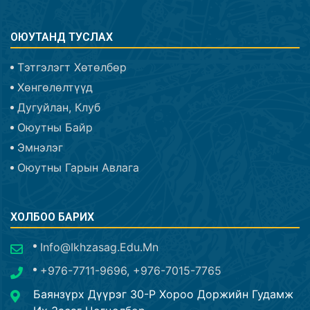
ОЮУТАНД ТУСЛАХ
Тэтгэлэгт Хөтөлбөр
Хөнгөлөлтүүд
Дугуйлан, Клуб
Оюутны Байр
Эмнэлэг
Оюутны Гарын Авлага
ХОЛБОО БАРИХ
Info@ikhzasag.edu.mn
+976-7711-9696, +976-7015-7765
Баянзүрх Дүүрэг 30-Р Хороо Доржийн Гудамж