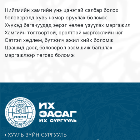
Нийгмийн хамгийн үнэ цэнэтэй салбар болох
боловсролд хувь нэмэр оруулах боломж
Хүүхэд багачуудад эерэг нөлөө үзүүлэх мэргэжил
Хамгийн тогтвортой, эрэлттэй мэргэжлийн нэг
Сэтгэл хөдлөм, бүтээлч ажил хийх боломж
Цаашид дээд боловсрол эзэмшиж багшлах
мэргэжлээр төгсөх боломж
ХУУЛЬ ЗҮЙН СУРГУУЛЬ