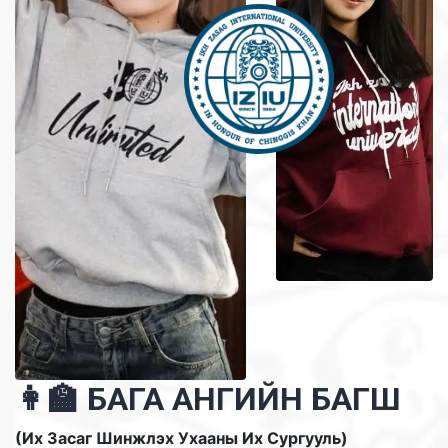
👩‍🏫 БАГА АНГИЙН БАГШ
(Их Засаг Шинжлэх Ухааны Их Сургууль)