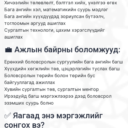
Хичээлийн төлөвлөлт, бэлтгэл хийх, үнэлгээ өгөх
Бага ангийн хэл, математикийн суурь мэдлэг
Бага ангийн хүүхдүүдэд зориулсан бүтээлч,
тоглоомын аргууд ашиглах
Сургалтын технологи, цахим хэрэгслүүдийг
ашиглах
💼 Ажлын байрны боломжууд:
Ерөнхий боловсролын сургуулийн бага ангийн багш
Хүүхдийн хөгжлийн төв, цэцэрлэгийн туслах багш
Боловсролын төрийн болон төрийн бус
байгууллагад ажиллах
Хувийн сургалтын төв, сургалтын ментор
Ирээдүйд багш мэргэжлээрээ дээд боловсрол
эзэмших суурь болно
✅ Яагаад энэ мэргэжлийг
сонгох вэ?