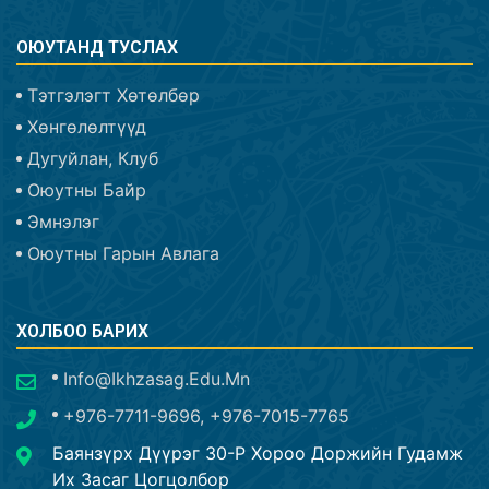
ОЮУТАНД ТУСЛАХ
Тэтгэлэгт Хөтөлбөр
Хөнгөлөлтүүд
Дугуйлан, Клуб
Оюутны Байр
Эмнэлэг
Оюутны Гарын Авлага
ХОЛБОО БАРИХ
Info@ikhzasag.edu.mn
+976-7711-9696, +976-7015-7765
Баянзүрх Дүүрэг 30-Р Хороо Доржийн Гудамж
Их Засаг Цогцолбор