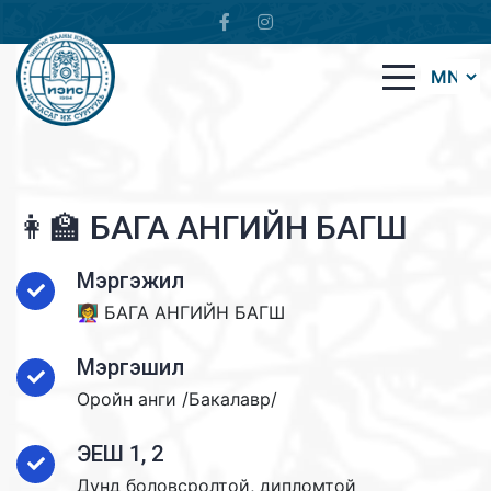
👩‍🏫 БАГА АНГИЙН БАГШ
Мэргэжил
👩‍🏫 БАГА АНГИЙН БАГШ
Мэргэшил
Оройн анги /Бакалавр/
ЭЕШ 1, 2
Дунд боловсролтой, дипломтой