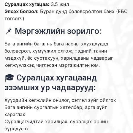
Суралцах хугацаа:
3.5 жил
Элсэх болзол:
Бүрэн дунд боловсролтой байх (ЕБС
төгсөгч)
📌 Мэргэжлийн зорилго:
Бага ангийн багш нь бага насны хүүхдүүдэд
боловсрол, хүмүүжил олгож, тэдний танин
мэдэхүй, ёс суртахуун, харилцааны чадварыг
хөгжүүлэхэд чиглэсэн мэргэжилтэн юм.
🎓 Суралцах хугацаанд
эзэмших ур чадварууд:
Хүүхдийн хөгжлийн онцлог, сэтгэл зүйг ойлгох
Бага ангийн сургалтын хөтөлбөр, арга зүйг
хэрэглэх
Суралцагчидтай харилцах, суралцах орчин
бүрдүүлэх