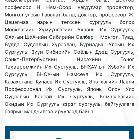
профессор Н. Ням-Осор, нэгдүгээр проректор,
Монгол улсын Гавьяат багш, доктор, профессор Ж.
Цэцэгмаа нарын төгссөн сургууль болох
Москвагийн Хүмүүнлэгийн Ухааны Их Сургууль,
ОХУ-ын ШУА-ийн Сибирийн Салбар – Монгол, Түвд,
Будда Судлалын Хүрээлэн, Буриадын Улсын Их
Сургууль, Зүүн Сибирийн Соёлын Дээд Сургууль,
Санкт-Петербургийн Нисэхийн Тоног
Төхөөрөмжийн Их Сургууль, БНХАУ-ын Хэбэйн Их
Сургууль, БНСУ-ын Намсеүл Их Сургууль,
Казахстаны Кунаев Их Сургууль, Энэтхэгийн Лавли
Профессионал Их Сургууль, Японы Олон Улс
Судлалын Кансай Их Сургууль, Комазавагийн
Охидын Их Сургууль зэрэг сургууль, байгууллага
баярын мэндчилгээ ирүүлээд байна.