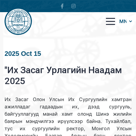
2025 Oct 15
"Их Засаг Урлагийн Наадам
2025
Их Засаг Олон Улсын Их Сургуулийн хамтран
ажилладаг гадаадын их, дээд сургууль,
байгууллагууд манай хамт олонд Шинэ жилийн
баярын мэндчилгээ ирүүлсээр байна. Тухайлбал,
тус их сургуулийн ректор, Монгол Улсын
Хөдөлмөрийн Баатар, Ардын багш, доктор