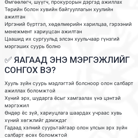
Өмгөөлөгч, шүүгч, прокурорын дэргэд ажиллах
Төрийн болон хувийн байгууллагын хуулийн
ажилтан
Иргэний бүртгэл, хөдөлмөрийн харилцаа, гэрээний
менежмент хариуцсан ажилтан
Цаашид их сургуульд элсэн хуульчаар гүнзгий
мэргэших суурь болно
✅ ЯАГААД ЭНЭ МЭРГЭЖЛИЙГ
СОНГОХ ВЭ?
Хууль зүйн суурь мэдлэгтэй болсноор олон салбарт
ажиллах боломжтой
Хүний эрх, шударга ёсыг хамгаалах үнэ цэнтэй
мэргэжил
Өндөр ёс зүй, хариуцлага шаардах учраас хувь
хүний хөгжлийг дэмждэг
Гадаад хэлний суурьтайгаар олон улсын эрх зүйн
салбарт өсөх боломжтой