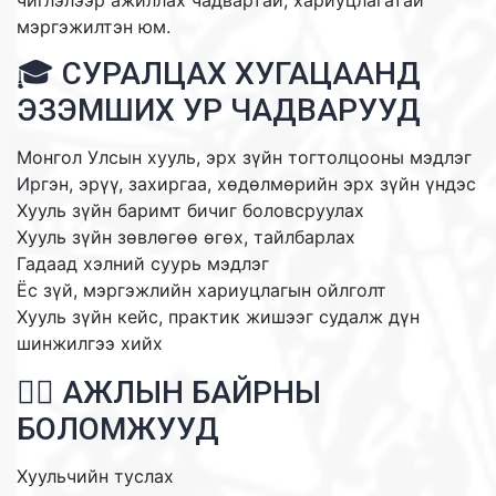
мэргэжилтэн юм.
🎓 СУРАЛЦАХ ХУГАЦААНД
ЭЗЭМШИХ УР ЧАДВАРУУД
Монгол Улсын хууль, эрх зүйн тогтолцооны мэдлэг
Иргэн, эрүү, захиргаа, хөдөлмөрийн эрх зүйн үндэс
Хууль зүйн баримт бичиг боловсруулах
Хууль зүйн зөвлөгөө өгөх, тайлбарлах
Гадаад хэлний суурь мэдлэг
Ёс зүй, мэргэжлийн хариуцлагын ойлголт
Хууль зүйн кейс, практик жишээг судалж дүн
шинжилгээ хийх
🧑‍⚖️ АЖЛЫН БАЙРНЫ
БОЛОМЖУУД
Хуульчийн туслах