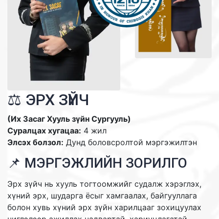
⚖️ ЭРХ ЗҮЙЧ
(Их Засаг Хууль зүйн Сургууль)
Суралцах хугацаа:
4 жил
Элсэх болзол:
Дунд боловсролтой мэргэжилтэн
📌 МЭРГЭЖЛИЙН ЗОРИЛГО
Эрх зүйч нь хууль тогтоомжийг судалж хэрэглэх,
хүний эрх, шударга ёсыг хамгаалах, байгууллага
болон хувь хүний эрх зүйн харилцааг зохицуулах
чиглэлээр ажиллах чадвартай, хариуцлагатай