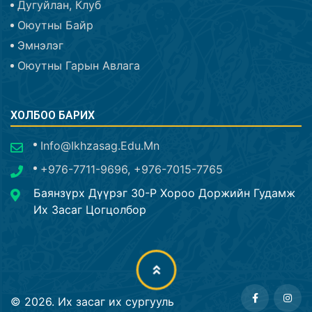
Дугуйлан, Клуб
Оюутны Байр
Эмнэлэг
Оюутны Гарын Авлага
ХОЛБОО БАРИХ
Info@ikhzasag.edu.mn
+976-7711-9696, +976-7015-7765
Баянзүрх Дүүрэг 30-Р Хороо Доржийн Гудамж
Их Засаг Цогцолбор
©
2026
.
Их засаг их сургууль