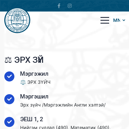
⚖️ ЭРХ ЗҮЙ
Мэргэжил
⚖️ ЭРХ ЗҮЙЧ
Мэргэшил
Эрх зүйч /Мэргэжлийн Англи хэлтэй/
ЭЕШ 1, 2
Нийгэм судлал (490), Математик (490),