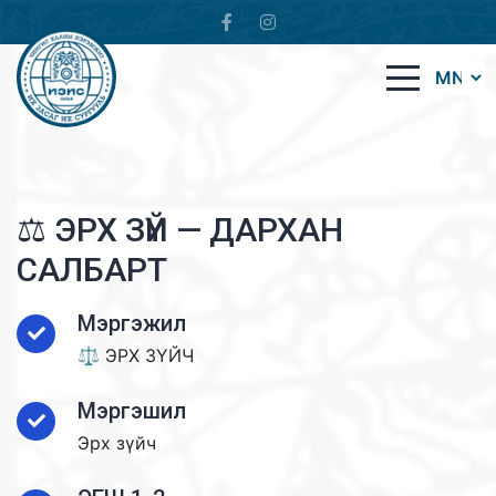
⚖️ ЭРХ ЗҮЙ — ДАРХАН
САЛБАРТ
Мэргэжил
⚖️ ЭРХ ЗҮЙЧ
Мэргэшил
Эрх зүйч