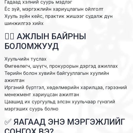
Гадаад хэлний суурь мэдлэг
Ёс зүй, мэргэжлийн хариуцлагын ойлголт
Хууль зүйн кейс, практик жишээг судалж дүн
шинжилгээ хийх
🧑‍⚖️ АЖЛЫН БАЙРНЫ
БОЛОМЖУУД
Хуульчийн туслах
Өмгөөлөгч, шүүгч, прокурорын дэргэд ажиллах
Төрийн болон хувийн байгууллагын хуулийн
ажилтан
Иргэний бүртгэл, хөдөлмөрийн харилцаа, гэрээний
менежмент хариуцсан ажилтан
Цаашид их сургуульд элсэн хуульчаар гүнзгий
мэргэших суурь болно
✅ ЯАГААД ЭНЭ МЭРГЭЖЛИЙГ
СОНГОХ ВЭ?