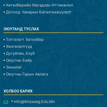
Хөтөлбөрийн Магадлан Итгэмжлэл
Дотоод Чанарын Баталгаажуулалт
ОЮУТАНД ТУСЛАХ
Тэтгэлэгт Хөтөлбөр
Хөнгөлөлтүүд
Дугуйлан, Клуб
Оюутны Байр
Эмнэлэг
Оюутны Гарын Авлага
ХОЛБОО БАРИХ
Info@ikhzasag.edu.mn