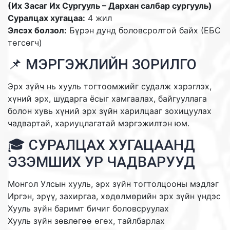
(Их Засаг Их Сургууль – Дархан салбар сургууль)
Суралцах хугацаа:
4 жил
Элсэх болзол:
Бүрэн дунд боловсролтой байх (ЕБС
төгсөгч)
📌 МЭРГЭЖЛИЙН ЗОРИЛГО
Эрх зүйч нь хууль тогтоомжийг судалж хэрэглэх,
хүний эрх, шударга ёсыг хамгаалах, байгууллага
болон хувь хүний эрх зүйн харилцааг зохицуулах
чадвартай, хариуцлагатай мэргэжилтэн юм.
🎓 СУРАЛЦАХ ХУГАЦААНД
ЭЗЭМШИХ УР ЧАДВАРУУД
Монгол Улсын хууль, эрх зүйн тогтолцооны мэдлэг
Иргэн, эрүү, захиргаа, хөдөлмөрийн эрх зүйн үндэс
Хууль зүйн баримт бичиг боловсруулах
Хууль зүйн зөвлөгөө өгөх, тайлбарлах