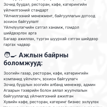
Зочид буудал, ресторан, кафе, катерингийн
үйлчилгээний стандарт
Үйлчилгээний менежмент, байгууллагын дотоод
зохион байгуулалт
Үйлчлүүлэгчийн сэтгэл ханамж, гомдол
шийдвэрлэх арга
Багаар ажиллах, түргэн шуурхай сэтгэн шийдвэр
гаргах чадвар
🧑‍🍳
Ажлын байрны
боломжууд:
Зоогийн газар, ресторан, кафе, катерингийн
компанид үйлчлэгч, зохион байгуулагч
Зочид буудлын зоогийн албанд менежер, админ
Агаарын тээврийн болон аялал жуулчлалын
байгууллагад үйлчилгээний ажилтан
Хувийн кафе, ресторан, катеринг бизнес эхлүүлэх