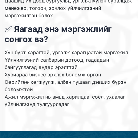
Цаашид их дээд сургуульд үргэлжлүүлэн суралцаж
менежер, тогооч, зочлох үйлчилгээний
мэргэжилтэн болох
✅
Яагаад энэ мэргэжлийг
сонгох вэ?
Хүн бүрт хэрэгтэй, үргэлж хэрэгцээтэй мэргэжил
Үйлчилгээний салбарын дотоод, гадаадын
байгууллагад өндөр эрэлттэй
Хувиараа бизнес эрхлэх боломж өргөн
Өөрийгөө хөгжүүлж, албан тушаал дэвших бүрэн
боломжтой
Ажил мэргэжил нь амьд харилцаа, соёл, ухаалаг
үйлчилгээнд тулгуурладаг