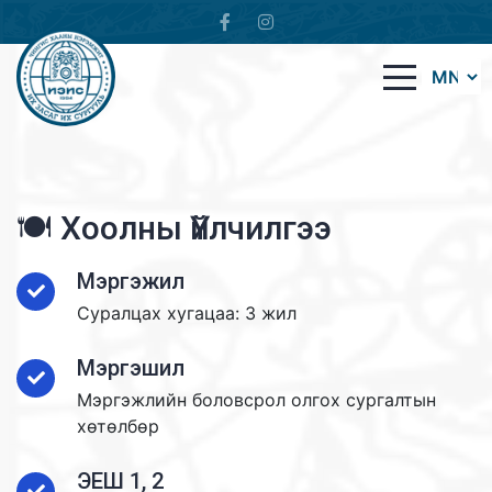
🍽️ Хоолны Үйлчилгээ
Мэргэжил
Суралцах хугацаа: 3 жил
Мэргэшил
Мэргэжлийн боловсрол олгох сургалтын
хөтөлбөр
ЭЕШ 1, 2