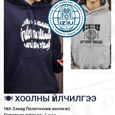
🍽️
ХООЛНЫ ҮЙЛЧИЛГЭЭ
(Ikh Zasag Политехник коллеж)
Суралцах хугацаа:
3 жил