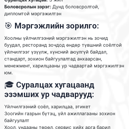
Боловсролын зэрэг:
Дунд боловсролтой,
дипломтой мэргэжилтэн
🎯
Мэргэжлийн зорилго:
Хоолны үйлчилгээний мэргэжилтэн нь зочид
буудал, ресторанд зочдод өндөр түвшний соёлтой
үйлчилгээг үзүүлж, хүнсний аюулгүй байдал,
стандарт, зохион байгуулалтад анхаарсан,
менежмент, харилцааны ур чадвартай мэргэжилтэн
юм.
🎓
Суралцах хугацаанд
эзэмших ур чадварууд:
Үйлчилгээний соёл, харилцаа, этикет
Зоогийн газрын бүтэц, үйл ажиллагааны зохион
байгуулалт
Хоол, ундааны төрөл, сервиc хийх арга барил