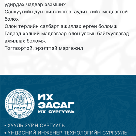
удирдах чадвар эзэмших
Санхүүгийн дүн шинжилгээ, аудит хийх мэдлэгтэй
болох
Олон төрлийн салбарт ажиллах өргөн боломж
Гадаад хэлний мэдлэгээр олон улсын байгууллагад
ажиллах боломж
Тогтвортой, эрэлттэй мэргэжил
ХУУЛЬ ЗҮЙН СУРГУУЛЬ
ҮНДЭСНИЙ ИНЖЕНЕР ТЕХНОЛОГИЙН СУРГУУЛЬ