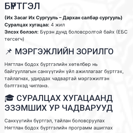
БҮРТГЭЛ
(Их Засаг Их Сургууль – Дархан салбар сургууль)
Суралцах хугацаа:
4 жил
Элсэх болзол:
Бүрэн дунд боловсролтой байх (ЕБС
төгсөгч)
📌 МЭРГЭЖЛИЙН ЗОРИЛГО
Нягтлан бодох бүртгэлийн хөтөлбөр нь
байгууллагын санхүүгийн үйл ажиллагааг бүртгэх,
тайлагнах, удирдах чадвартай мэргэжилтэн
бэлтгэхэд чиглэнэ.
🎓 СУРАЛЦАХ ХУГАЦААНД
ЭЗЭМШИХ УР ЧАДВАРУУД
Санхүүгийн бүртгэл, тайлан боловсруулах
Нягтлан бодох бүртгэлийн программ ашиглах