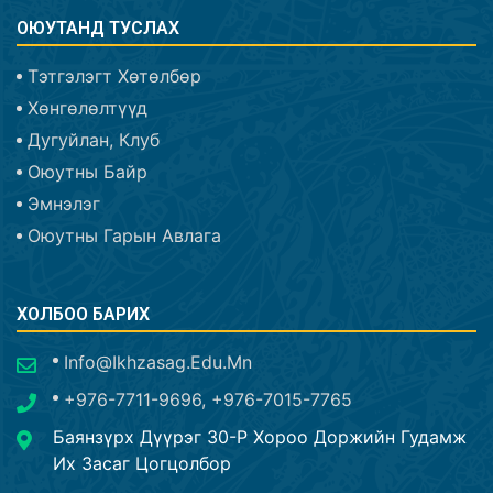
ОЮУТАНД ТУСЛАХ
Тэтгэлэгт Хөтөлбөр
Хөнгөлөлтүүд
Дугуйлан, Клуб
Оюутны Байр
Эмнэлэг
Оюутны Гарын Авлага
ХОЛБОО БАРИХ
Info@ikhzasag.edu.mn
+976-7711-9696, +976-7015-7765
Баянзүрх Дүүрэг 30-Р Хороо Доржийн Гудамж
Их Засаг Цогцолбор