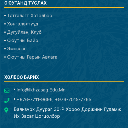
ОЮУТАНД ТУСЛАХ
Тэтгэлэгт Хөтөлбөр
Хөнгөлөлтүүд
Дугуйлан, Клуб
Оюутны Байр
Эмнэлэг
Оюутны Гарын Авлага
ХОЛБОО БАРИХ
Info@ikhzasag.edu.mn
+976-7711-9696, +976-7015-7765
Баянзүрх Дүүрэг 30-Р Хороо Доржийн Гудамж
Их Засаг Цогцолбор