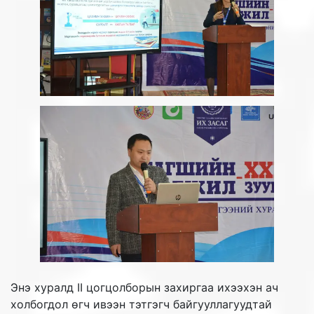
Энэ хуралд II цогцолборын захиргаа ихээхэн ач
холбогдол өгч ивээн тэтгэгч байгууллагуудтай