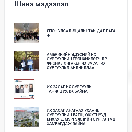
Шинэ мэдээлэл
ЯПОН УЛСАД #ЦАЛИНТАЙ ДАДЛАГА
✈️
АМЕРИКИЙН ҮНДЭСНИЙ ИХ
СУРГУУЛИЙН ЕРӨНХИЙЛӨГЧ ДР.
ФРЭНК ЛОНГАКЕР ИХ ЗАСАГ ИХ
СУРГУУЛЬД АЙЛЧИЛЛАА
ИХ ЗАСАГ ИХ СУРГУУЛЬ
ТАНИЛЦУУЛЖ БАЙНА
ИХ ЗАСАГ АНАГААХ УХААНЫ
СУРГУУЛИЙН БАГШ, ОЮУТНУУД
БНХАУ-Д МЭРГЭЖЛИЙН СУРГАЛТАД
ХАМРАГДАЖ БАЙНА