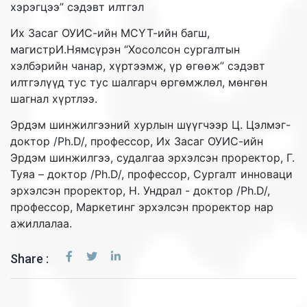
хэрэгцээ” сэдэвт илтгэл
Их Засаг ОУИС-ийн МСҮТ-ийн багш,
магистрИ.Нямсүрэн “Хосолсон сургалтын
хэлбэрийн чанар, хүртээмж, үр өгөөж” сэдэвт
илтгэлүүд тус тус шалгарч өргөмжлөл, мөнгөн
шагнал хүртлээ.
Эрдэм шинжилгээний хурлын шүүгчээр Ц. Цэлмэг-
доктор /Ph.D/, профессор, Их Засаг ОУИС-ийн
Эрдэм шинжилгээ, судалгаа эрхэлсэн проректор, Г.
Туяа – доктор /Ph.D/, профессор, Сургалт инноваци
эрхэлсэн проректор, Н. Ундрал - доктор /Ph.D/,
профессор, Маркетинг эрхэлсэн проректор нар
ажиллалаа.
Share :