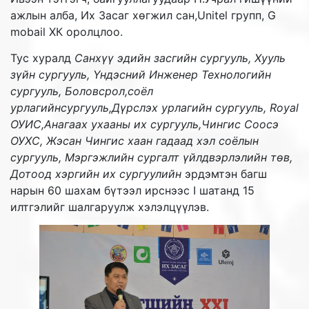
ажлын алба, Их Засаг хөгжил сан,Unitel групп, G
mobail ХК оролцлоо.
Тус хуралд
Санхүү эдийн засгийн сургууль, Хууль
зүйн сургууль, Үндэсний Инженер Технологийн
сургууль, Боловсрол,соёл
урлагийнсургууль,Дүрслэх урлагийн сургууль, Royal
ОУИС,Анагаах ухааны их сургууль,Чингис Соосэ
ОУХС, Жэсан Чингис хаан гадаад хэл соёлын
сургууль, Мэргэжлийн сургалт үйлдвэрлэлийн төв,
Дотоод хэргийн их сургуулийн
эрдэмтэн багш
нарын 60 шахам бүтээл ирснээс I шатанд 15
илтгэлийг шалгаруулж хэлэлцүүлэв.