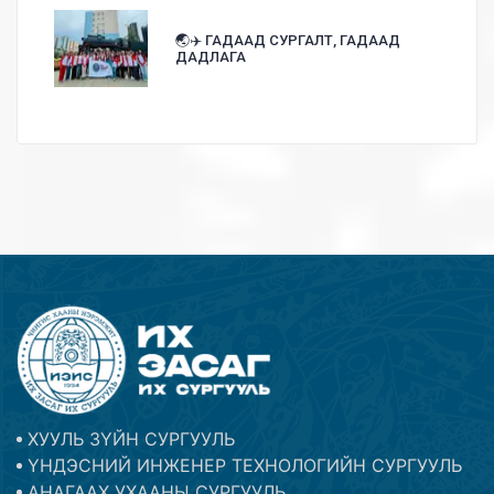
🌏✈️ ГАДААД СУРГАЛТ, ГАДААД
ДАДЛАГА
ХУУЛЬ ЗҮЙН СУРГУУЛЬ
ҮНДЭСНИЙ ИНЖЕНЕР ТЕХНОЛОГИЙН СУРГУУЛЬ
АНАГААХ УХААНЫ СУРГУУЛЬ