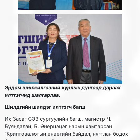
Эрдэм шинжилгээний хурлын дүнгээр дараах
илтгэгчид шалгарлаа.
Шилдгийн шилдэг илтгэгч багш
Их Засаг СЭЗ сургуулийн багш, магистр Ч.
Буяндалай, Б. Өнөрцэцэг нарын хамтарсан
“Криптовалютын өнөөгийн байдал, нягтлан бодох