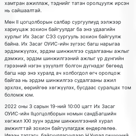
хамтран ажиллаж, тэднийг татан оролцуулж ирсэн
нь сайшаалтай.
Мөн II цогцолборын салбар сургуулиуд ээлжээр
хариуцаж зохион байгуулдаг ба энэ удаагийн
хурлыг Их Засаг СЭЗ сургууль зохион байгуулж
байна. Их Засаг ОУИС-ийн зүгээс багш нарыгаа
эрдэмжүүлэх, эрдэм шинжилгээ судалгааны ажлыг
дэмжих, эрдэм шинжилгээний ажлыг үр дүнгийн
гэрээний нэгэн үзүүлэлт болгон дүгнэдэг бөгөөд
багш нар энэ хуралд ач холбогдол өгч оролцож
байгаа нь эрдэм шинжилгээ судалгааны ажил
эрхлэх, өөрийгөө хөгжүүлэх, бусдаас суралцах том
боломж юм.
2022 оны 3 сарын 19-ний 10:00 цагт Их Засаг
ОУИС-ийн IIцогцолборын номын сандБагшийн
хөгжил XXI зуун эрдэм шинжилгээний хурал
амжилттай зохион байгуулагдаж өндөрлөлөө.
Ивээн тэтгэгч, байгууллагуудаар Н.Учрал гишүүний