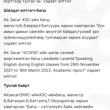
бүртгэлд тусгах нь” сэдэвт илтгэл
Шилдэг илтгэгч багш
Их Засаг ХЗС-ийн багш,
магистрБ.Баяраа,У.Батсуурь нарын хамтарсан “Хүн
амын удмын сангийн аюулгүй байдал,түүний эрх
зүйнзохицуулалтанд тулгамдсан зарим асуудал”
сэдэвт илтгэл
Их Засаг ЧСОУХС-ийн англи хэлний
мэргэжилтэн багш Lawakele Lavenia“Speaking
English during English classes from 29th November
2021 to 18th March 2022, Academic report” сэдэвт
илтгэл
Тусгай байрт
ИхзасагОУИС-ийнХЗС-ийнбагш, магистр
Б.Батзориг,Б.Баттулга,Г.Оюундэлгэр нарын
хамтарсан “Багш - сэтгэлзүйч байх нийгмийн