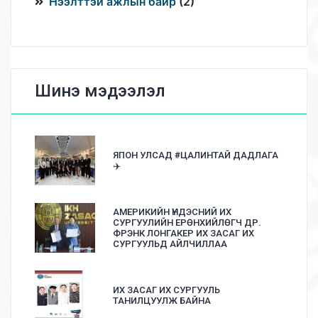
Нээлттэй ажлын байр
(
2
)
Шинэ мэдээлэл
ЯПОН УЛСАД #ЦАЛИНТАЙ ДАДЛАГА
✈️
АМЕРИКИЙН ҮНДЭСНИЙ ИХ
СУРГУУЛИЙН ЕРӨНХИЙЛӨГЧ ДР.
ФРЭНК ЛОНГАКЕР ИХ ЗАСАГ ИХ
СУРГУУЛЬД АЙЛЧИЛЛАА
ИХ ЗАСАГ ИХ СУРГУУЛЬ
ТАНИЛЦУУЛЖ БАЙНА