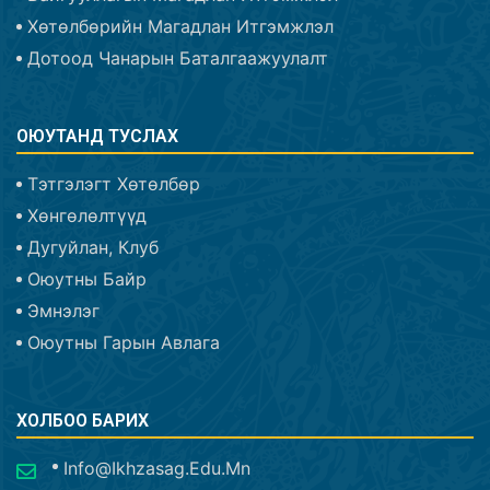
Хөтөлбөрийн Магадлан Итгэмжлэл
Дотоод Чанарын Баталгаажуулалт
ОЮУТАНД ТУСЛАХ
Тэтгэлэгт Хөтөлбөр
Хөнгөлөлтүүд
Дугуйлан, Клуб
Оюутны Байр
Эмнэлэг
Оюутны Гарын Авлага
ХОЛБОО БАРИХ
Info@ikhzasag.edu.mn