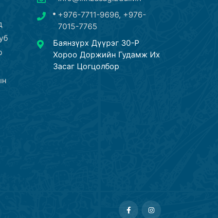
+976-7711-9696, +976-
д
7015-7765
уб
Баянзүрх Дүүрэг 30-Р
р
Хороо Доржийн Гудамж Их
Засаг Цогцолбор
ын