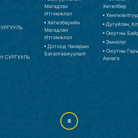
Магадлан
Хөтөлбөр
Итгэмжлэл
Хөнгөлөлтүү
Хөтөлбөрийн
Дугуйлан, Кл
УРГУУЛЬ
Магадлан
Оюутны Бай
Итгэмжлэл
Эмнэлэг
Дотоод Чанарын
Оюутны Гар
Баталгаажуулалт
Н СУРГУУЛЬ
Авлага