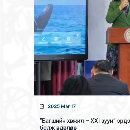
2025 Mar 17
“Багшийн хөгжил – XXI зуун” э
болж өндөрлөлөө