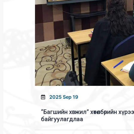
2025 Sep 19
“Багшийн хөгжил” хөтөлбөрийн хү
байгуулагдлаа