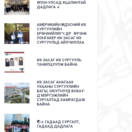
ЯПОН УЛСАД #ЦАЛИНТАЙ
ДАДЛАГА ✈️
АМЕРИКИЙН ҮНДЭСНИЙ ИХ
СУРГУУЛИЙН
ЕРӨНХИЙЛӨГЧ ДР. ФРЭНК
ЛОНГАКЕР ИХ ЗАСАГ ИХ
СУРГУУЛЬД АЙЛЧИЛЛАА
ИХ ЗАСАГ ИХ СУРГУУЛЬ
ТАНИЛЦУУЛЖ БАЙНА
ИХ ЗАСАГ АНАГААХ
УХААНЫ СУРГУУЛИЙН
БАГШ, ОЮУТНУУД БНХАУ-
Д МЭРГЭЖЛИЙН
СУРГАЛТАД ХАМРАГДАЖ
БАЙНА
🌏✈️ ГАДААД СУРГАЛТ,
ГАДААД ДАДЛАГА