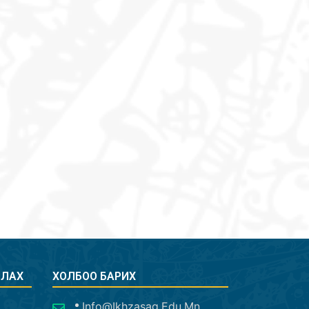
СЛАХ
ХОЛБОО БАРИХ
Info@ikhzasag.edu.mn