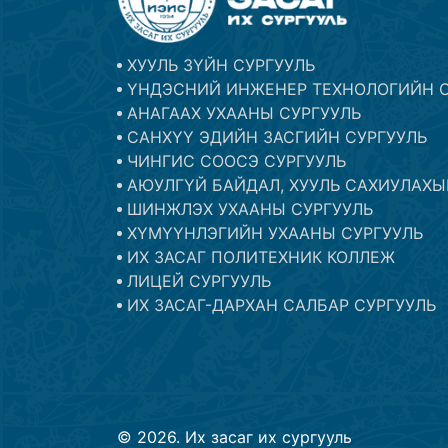
ХУУЛЬ ЗҮЙН СУРГУУЛЬ
ҮНДЭСНИЙ ИНЖЕНЕР ТЕХНОЛОГИЙН С
АНАГААХ УХААНЫ СУРГУУЛЬ
САНХҮҮ ЭДИЙН ЗАСГИЙН СУРГУУЛЬ
ЧИНГИС СООСЭ СУРГУУЛЬ
АЮУЛГҮЙ БАЙДАЛ, ХУУЛЬ САХИУЛАХЫ
ШИНЖЛЭХ УХААНЫ СУРГУУЛЬ
ХҮМҮҮНЛЭГИЙН УХААНЫ СУРГУУЛЬ
ИХ ЗАСАГ ПОЛИТЕХНИК КОЛЛЕЖ
ЛИЦЕЙ СУРГУУЛЬ
ИХ ЗАСАГ-ДАРХАН САЛБАР СУРГУУЛЬ
©
2026
.
Их засаг их сургууль