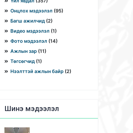
Үйл явдал
(
357
)
Онцлох мэдээлэл
(
95
)
Багш ажилчид
(
2
)
Видео мэдээлэл
(
1
)
Фото мэдээлэл
(
14
)
Ажлын зар
(
11
)
Төгсөгчид
(
1
)
Нээлттэй ажлын байр
(
2
)
Шинэ мэдээлэл