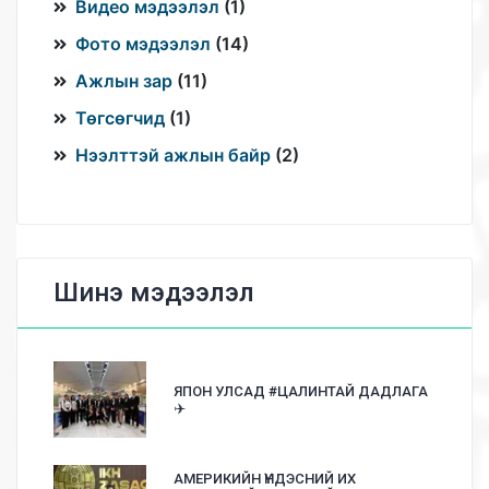
Видео мэдээлэл
(
1
)
Фото мэдээлэл
(
14
)
Ажлын зар
(
11
)
Төгсөгчид
(
1
)
Нээлттэй ажлын байр
(
2
)
Шинэ мэдээлэл
ЯПОН УЛСАД #ЦАЛИНТАЙ ДАДЛАГА
✈️
АМЕРИКИЙН ҮНДЭСНИЙ ИХ