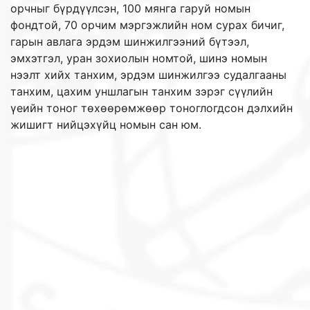
орчныг бүрдүүлсэн, 100 мянга гаруй номын
фондтой, 70 орчим мэргэжлийн ном сурах бичиг,
гарын авлага эрдэм шинжилгээний бүтээл,
эмхэтгэл, уран зохиолын номтой, шинэ номын
нээлт хийх танхим, эрдэм шинжилгээ судалгааны
танхим, цахим уншлагын танхим зэрэг сүүлийн
үеийн тоног төхөөрөмжөөр тоноглогдсон дэлхийн
жишигт нийцэхүйц номын сан юм.