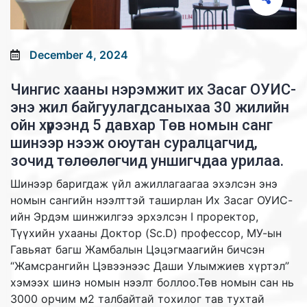
December 4, 2024
Чингис хааны нэрэмжит их Засаг ОУИС-
энэ жил байгуулагдсаныхаа 30 жилийн
ойн хүрээнд 5 давхар Төв номын санг
шинээр нээж оюутан суралцагчид,
зочид төлөөлөгчид уншигчдаа урилаа.
Шинээр баригдаж үйл ажиллагаагаа эхэлсэн энэ
номын сангийн нээлттэй таширлан Их Засаг ОУИС-
ийн Эрдэм шинжилгээ эрхэлсэн I проректор,
Түүхийн ухааны Доктор (Sc.D) профессор, МУ-ын
Гавьяат багш Жамбалын Цэцэгмаагийн бичсэн
“Жамсрангийн Цэвээнээс Даши Улымжиев хүртэл”
хэмээх шинэ номын нээлт боллоо.Төв номын сан нь
3000 орчим м2 талбайтай тохилог тав тухтай