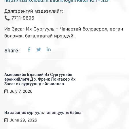
https://izis.xcloud.mn/auth/login?ReturnUrl=%2F
Дэлгэрэнгүй мэдээллийг:
📞 7711-9696
Их Засаг Их Сургууль – Чанартай боловсрол, өргөн
боломж, баталгаатай ирээдүй.
Share :
Америкийн Үндэсний Их Сургуулийн
ерөнхийлөгч Др. Фрэнк Лонгакер Их
Засаг их сургуульд айлчиллаа
July 7, 2026
Их засаг их сургууль танилцуулж байна
June 29, 2026