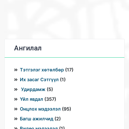
Ангилал
Тэтгэлэг хөтөлбөр
(
17
)
Их засаг Сэтгүүл
(
1
)
Удирдамж
(
5
)
Үйл явдал
(
357
)
Онцлох мэдээлэл
(
95
)
Багш ажилчид
(
2
)
Видео мэдээлэл
(
1
)