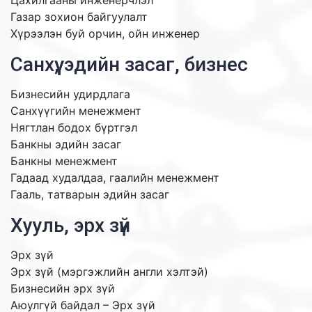
Цахилгааны инженерчлэл
Газар зохион байгуулалт
Хүрээлэн буй орчин, ойн инженер
Санхүү, эдийн засаг, бизнес
Бизнесийн удирдлага
Санхүүгийн менежмент
Нягтлан бодох бүртгэл
Банкны эдийн засаг
Банкны менежмент
Гадаад худалдаа, гаалийн менежмент
Гааль, татварын эдийн засаг
Хууль, эрх зүй
Эрх зүй
Эрх зүй (мэргэжлийн англи хэлтэй)
Бизнесийн эрх зүй
Аюулгүй байдал – Эрх зүй