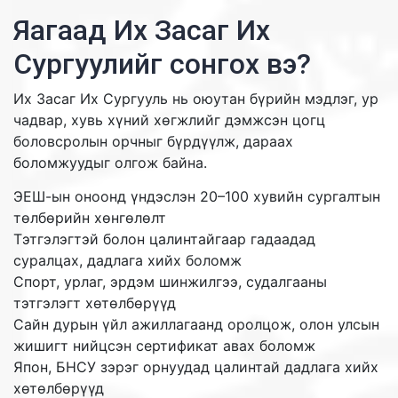
Яагаад Их Засаг Их
Сургуулийг сонгох вэ?
Их Засаг Их Сургууль нь оюутан бүрийн мэдлэг, ур
чадвар, хувь хүний хөгжлийг дэмжсэн цогц
боловсролын орчныг бүрдүүлж, дараах
боломжуудыг олгож байна.
ЭЕШ-ын оноонд үндэслэн 20–100 хувийн сургалтын
төлбөрийн хөнгөлөлт
Тэтгэлэгтэй болон цалинтайгаар гадаадад
суралцах, дадлага хийх боломж
Спорт, урлаг, эрдэм шинжилгээ, судалгааны
тэтгэлэгт хөтөлбөрүүд
Сайн дурын үйл ажиллагаанд оролцож, олон улсын
жишигт нийцсэн сертификат авах боломж
Япон, БНСУ зэрэг орнуудад цалинтай дадлага хийх
хөтөлбөрүүд