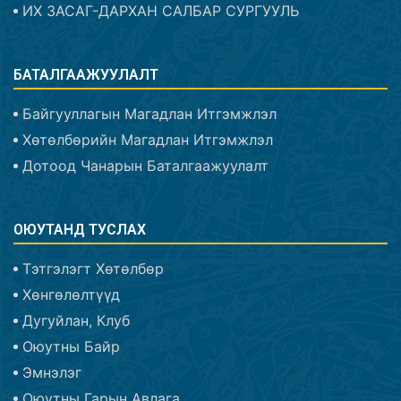
ИХ ЗАСАГ-ДАРХАН САЛБАР СУРГУУЛЬ
БАТАЛГААЖУУЛАЛТ
Байгууллагын Магадлан Итгэмжлэл
Хөтөлбөрийн Магадлан Итгэмжлэл
Дотоод Чанарын Баталгаажуулалт
ОЮУТАНД ТУСЛАХ
Тэтгэлэгт Хөтөлбөр
Хөнгөлөлтүүд
Дугуйлан, Клуб
Оюутны Байр
Эмнэлэг
Оюутны Гарын Авлага