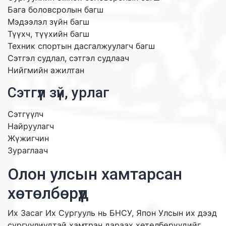
Бага боловсролын багш
Мэдээлэл зүйн багш
Түүхч, түүхийн багш
Техник спортын дасгалжуулагч багш
Сэтгэл судлал, сэтгэл судлаач
Нийгмийн ажилтан
Сэтгүүл зүй, урлаг
Сэтгүүлч
Найруулагч
Жүжигчин
Зураглаач
Олон улсын хамтарсан
хөтөлбөрүүд
Их Засаг Их Сургууль нь БНСУ, Япон Улсын их дээд
сургуулиудтай хамтран дараах хөтөлбөрүүдийг