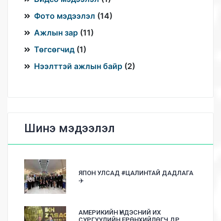
Фото мэдээлэл
(
14
)
Ажлын зар
(
11
)
Төгсөгчид
(
1
)
Нээлттэй ажлын байр
(
2
)
Шинэ мэдээлэл
ЯПОН УЛСАД #ЦАЛИНТАЙ ДАДЛАГА
✈️
АМЕРИКИЙН ҮНДЭСНИЙ ИХ
СУРГУУЛИЙН ЕРӨНХИЙЛӨГЧ ДР.