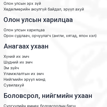
Олон улсын эрх зүй
Хөдөлмөрийн аюулгүй байдал, эрүүл ахуй
Олон улсын харилцаа
Олон улсын харилцаа
Орон судлаач, орчуулагч (англи, хятад, япон хэл)
Анагаах ухаан
Хүний их эмч
Шүдний их эмч
Эм зүйч
Уламжлалтын их эмч
Нийгмийн эрүүл мэнд
Сувилахуй
Боловсрол, нийгмийн ухаан
Сургуулийн өмнөх боловсролын багш