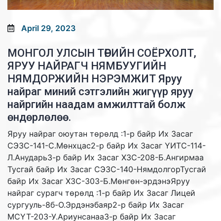
April 29, 2023
МОНГОЛ УЛСЫН ТӨРИЙН СОЁРХОЛТ,
ЯРУУ НАЙРАГЧ НЯМБУУГИЙН
НЯМДОРЖИЙН НЭРЭМЖИТ Яруу
найраг миний сэтгэлийн жигүүр яруу
найргийн наадам амжилттай болж
өндөрлөлөө.
Яруу найраг оюутан төрөлд :1-р байр Их Засаг
СЭЗС-141-С.Мөнхцас2-р байр Их Засаг ҮИТС-114-
Л.Анударь3-р байр Их Засаг ХЗС-208-Б.Ангирмаа
Тусгай байр Их Засаг СЭЗС-140-НямдолгорТусгай
байр Их Засаг ХЗС-303-Б.Мөнгөн-эрдэнэЯруу
найраг сурагч төрөлд :1-р байр Их Засаг Лицей
сургууль-8б-О.Эрдэнэбаяр2-р байр Их Засаг
МСҮТ-203-У.Ариунсанаа3-р байр Их Засаг