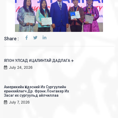
Share :
ЯПОН УЛСАД #ЦАЛИНТАЙ ДАДЛАГА ✈️
July 24, 2026
Америкийн Үндэсний Их Сургуулийн
ерөнхийлөгч Др. Фрэнк Лонгакер Их
Засаг их сургуульд айлчиллаа
July 7, 2026