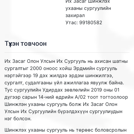
Их Засаг Шинжлэх
ухааны сургуулийн
захирал
Утас: 99180582
Түүхэн товчоон
Их Засаг Олон Улсын Их Сургууль нь ахисан шатны
сургалтыг 2000 оноос хойш Эрдмийн сургууль
нэртэйгээр 19 дэх жилдээ эрдэм шинжилгээ,
сургалт, судалгааны үйл ажиллагаа явуулж байна.
Тус сургуулийн Удирдах зөвлөлийн 2019 оны 01
дүгээр сарын 14-ний өдрийн А/02 тоот тогтоолоор
Шинжлэн ухааны сургууль болж Их Засаг Олон
Улсын Их Сургуулийн бүрэлдэхүүн сургуулиудын
нэг болсон.
Шинжлэх ухааны сургууль нь төрөөс боловсролын