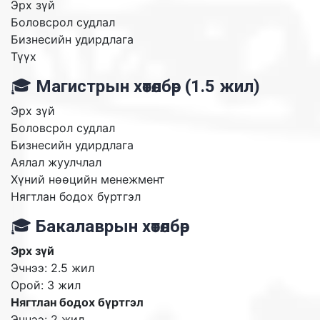
Эрх зүй
Боловсрол судлал
Бизнесийн удирдлага
Түүх
🎓
Магистрын хөтөлбөр (1.5 жил)
Эрх зүй
Боловсрол судлал
Бизнесийн удирдлага
Аялал жуулчлал
Хүний нөөцийн менежмент
Нягтлан бодох бүртгэл
🎓
Бакалаврын хөтөлбөр
Эрх зүй
Эчнээ: 2.5 жил
Орой: 3 жил
Нягтлан бодох бүртгэл
Эчнээ: 2 жил