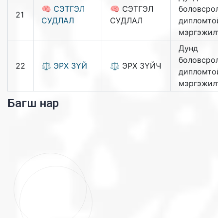
🧠 СЭТГЭЛ
🧠 СЭТГЭЛ
боловсрол
21
СУДЛАЛ
СУДЛАЛ
дипломто
мэргэжил
Дунд
боловсрол
22
⚖️ ЭРХ ЗҮЙ
⚖️ ЭРХ ЗҮЙЧ
дипломто
мэргэжил
Багш нар