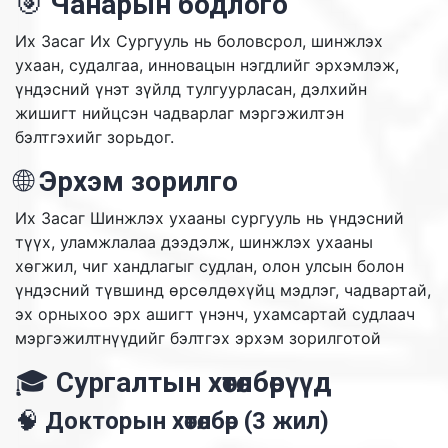
🎯
Чанарын бодлого
Их Засаг Их Сургууль нь боловсрол, шинжлэх
ухаан, судалгаа, инновацын нэгдлийг эрхэмлэж,
үндэсний үнэт зүйлд тулгуурласан, дэлхийн
жишигт нийцсэн чадварлаг мэргэжилтэн
бэлтгэхийг зорьдог.
🌐
Эрхэм зорилго
Их Засаг Шинжлэх ухааны сургууль нь үндэсний
түүх, уламжлалаа дээдэлж, шинжлэх ухааны
хөгжил, чиг хандлагыг судлан, олон улсын болон
үндэсний түвшинд өрсөлдөхүйц мэдлэг, чадвартай,
эх орныхоо эрх ашигт үнэнч, ухамсартай судлаач
мэргэжилтнүүдийг бэлтгэх эрхэм зорилготой
🎓
Сургалтын хөтөлбөрүүд
🧠
Докторын хөтөлбөр (3 жил)