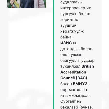
судалгааны
интерпренер их
сургууль болох
зорилгоо
тууштай
хэрэгжүүлж
байна.
ИЗИС
нь
дотоодын болон
олон улсын
байгууллагуудаар,
тухайлбал
British
Accreditation
Council (BAC)
болон
БМИҮЗ
-
өөр магадлан
итгэмжлэгдсэн.
Сургалт нь
бакалавр (эчнээ,