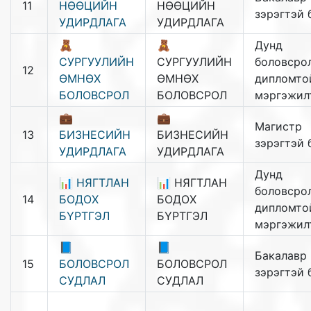
11
НӨӨЦИЙН
НӨӨЦИЙН
зэрэгтэй 
УДИРДЛАГА
УДИРДЛАГА
🧸
🧸
Дунд
СУРГУУЛИЙН
СУРГУУЛИЙН
боловсрол
12
ӨМНӨХ
ӨМНӨХ
дипломто
БОЛОВСРОЛ
БОЛОВСРОЛ
мэргэжил
💼
💼
Магистр
13
БИЗНЕСИЙН
БИЗНЕСИЙН
зэрэгтэй 
УДИРДЛАГА
УДИРДЛАГА
Дунд
📊 НЯГТЛАН
📊 НЯГТЛАН
боловсрол
14
БОДОХ
БОДОХ
дипломто
БҮРТГЭЛ
БҮРТГЭЛ
мэргэжил
📘
📘
Бакалавр
15
БОЛОВСРОЛ
БОЛОВСРОЛ
зэрэгтэй 
СУДЛАЛ
СУДЛАЛ