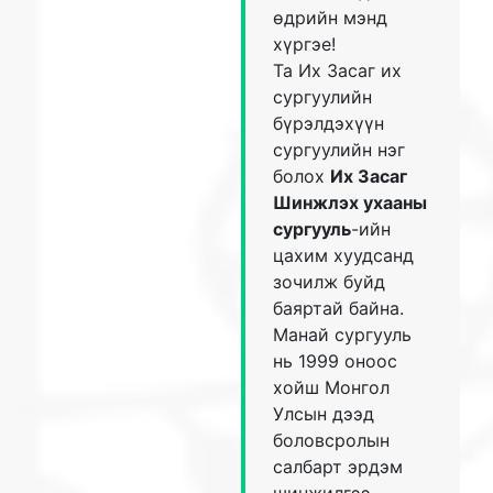
өдрийн мэнд
хүргэе!
Та Их Засаг их
сургуулийн
бүрэлдэхүүн
сургуулийн нэг
болох
Их Засаг
Шинжлэх ухааны
сургууль
-ийн
цахим хуудсанд
зочилж буйд
баяртай байна.
Манай сургууль
нь 1999 оноос
хойш Монгол
Улсын дээд
боловсролын
салбарт эрдэм