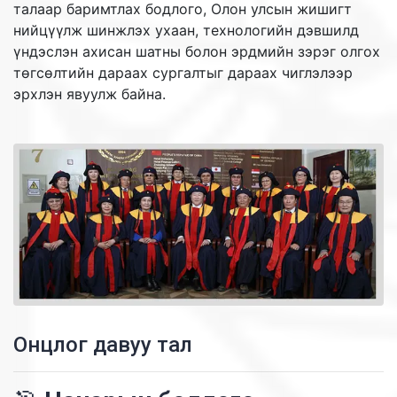
талаар баримтлах бодлого, Олон улсын жишигт
нийцүүлж шинжлэх ухаан, технологийн дэвшилд
үндэслэн ахисан шатны болон эрдмийн зэрэг олгох
төгсөлтийн дараах сургалтыг дараах чиглэлээр
эрхлэн явуулж байна.
Онцлог давуу тал