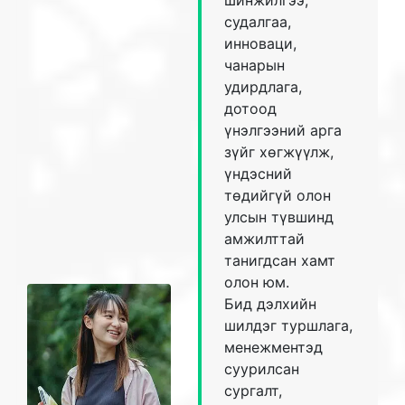
шинжилгээ,
судалгаа,
инноваци,
чанарын
удирдлага,
дотоод
үнэлгээний арга
зүйг хөгжүүлж,
үндэсний
төдийгүй олон
улсын түвшинд
амжилттай
танигдсан хамт
олон юм.
Бид дэлхийн
шилдэг туршлага,
менежментэд
суурилсан
сургалт,