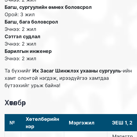
Багш, сургуулийн өмнөх боловсрол
Орой: 3 жил
Багш, бага боловсрол
Эчнээ: 2 жил
Сэтгэл судлал
Эчнээ: 2 жил
Барилгын инженер
Эчнээ: 2 жил
Та бүхнийг
Их Засаг Шинжлэх ухааны сургууль
-ийн
хамт олонтой нэгдэж, ирээдүйгээ хамтдаа
бүтээхийг урьж байна!
Хөтөлбөр
Хөтөлбөрийн
№
Мэргэжил
ЭЕШ 1, 2
нэр
Магистр