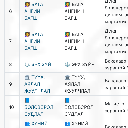
Дунд
👩‍🏫 БАГА
👩‍🏫 БАГА
боловсрол
6
АНГИЙН
АНГИЙН
дипломто
БАГШ
БАГШ
мэргэжил
Дунд
👩‍🏫 БАГА
👩‍🏫 БАГА
боловсрол
7
АНГИЙН
АНГИЙН
дипломто
БАГШ
БАГШ
мэргэжил
Бакалавр
8
⚖️ ЭРХ ЗҮЙ
⚖️ ЭРХ ЗҮЙЧ
зэрэгтэй 
🏛️ ТҮҮХ,
🏛️ ТҮҮХ,
Бакалавр
9
АЯЛАЛ
АЯЛАЛ
зэрэгтэй 
ЖУУЛЧЛАЛ
ЖУУЛЧЛАЛ
📘
📘
Магистр
10
БОЛОВСРОЛ
БОЛОВСРОЛ
зэрэгтэй 
СУДЛАЛ
СУДЛАЛ
👥 ХҮНИЙ
👥 ХҮНИЙ
Бакалавр