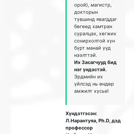
орой), магистр,
докторын
түвшинд явагддаг
бөгөөд хамтран
суралцах, хөгжих
сонирхолтой хүн
бүрт манай үүд
нээлттэй.
Их Засагчууд бид
нэг үндэстэй.
Эрдмийн их
үйлсэд нь өндөр
амжилт хүсье!
Хүндэтгэсэн:
Л.Нарантуяа, Ph.D, дэд
профессор