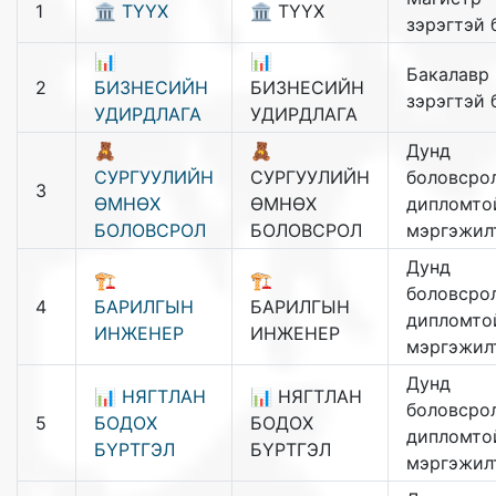
1
🏛️ ТҮҮХ
🏛️ ТҮҮХ
зэрэгтэй 
📊
📊
Бакалавр
2
БИЗНЕСИЙН
БИЗНЕСИЙН
зэрэгтэй 
УДИРДЛАГА
УДИРДЛАГА
🧸
🧸
Дунд
СУРГУУЛИЙН
СУРГУУЛИЙН
боловсрол
3
ӨМНӨХ
ӨМНӨХ
дипломто
БОЛОВСРОЛ
БОЛОВСРОЛ
мэргэжил
Дунд
🏗️
🏗️
боловсрол
4
БАРИЛГЫН
БАРИЛГЫН
дипломто
ИНЖЕНЕР
ИНЖЕНЕР
мэргэжил
Дунд
📊 НЯГТЛАН
📊 НЯГТЛАН
боловсрол
5
БОДОХ
БОДОХ
дипломто
БҮРТГЭЛ
БҮРТГЭЛ
мэргэжил