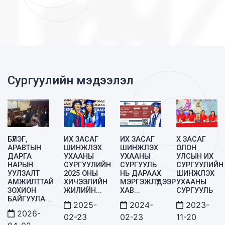
Сургуулийн мэдээлэл
БҮЛЭГ,
ИХ ЗАСАГ
ИХ ЗАСАГ
X ЗАСАГ
АРАВТЫН
ШИНЖЛЭХ
ШИНЖЛЭХ
ОЛОН
ДАРГА
УХААНЫ
УХААНЫ
УЛСЫН ИX
НАРЫН
СУРГУУЛИЙН
СУРГУУЛЬ
СУРГУУЛИЙН
УУЛЗАЛТ
2025 ОНЫ
НЬ ДАРААХ
ШИНЖЛЭХ
АМЖИЛТТАЙ
ХИЧЭЭЛИЙН
МЭРГЭЖЛҮҮДЭЭР
УХААНЫ
ЗОХИОН
ЖИЛИЙН
...
ХАВ
...
СУРГУУЛЬ
БАЙГУУЛА
...
2025-
2024-
2023-
2026-
02-23
02-23
11-20