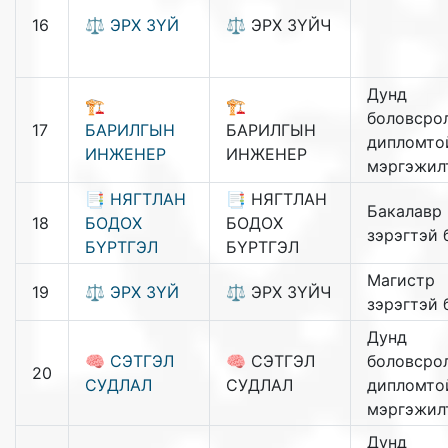
16
⚖️ ЭРХ ЗҮЙ
⚖️ ЭРХ ЗҮЙЧ
Дунд
🏗️
🏗️
боловсрол
17
БАРИЛГЫН
БАРИЛГЫН
дипломто
ИНЖЕНЕР
ИНЖЕНЕР
мэргэжил
📑 НЯГТЛАН
📑 НЯГТЛАН
Бакалавр
18
БОДОХ
БОДОХ
зэрэгтэй 
БҮРТГЭЛ
БҮРТГЭЛ
Магистр
19
⚖️ ЭРХ ЗҮЙ
⚖️ ЭРХ ЗҮЙЧ
зэрэгтэй 
Дунд
🧠 СЭТГЭЛ
🧠 СЭТГЭЛ
боловсрол
20
СУДЛАЛ
СУДЛАЛ
дипломто
мэргэжил
Дунд