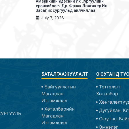
Америкийн Үндэсний Их Сургуулийн
ерөнхийлөгч Др. Фрэнк Лонгакер Их
Засаг их сургуульд айлчиллаа
July 7, 2026
БАТАЛГААЖУУЛАЛТ
ОЮУТАНД ТУ
Байгууллагын
Тэтгэлэгт
Магадлан
Хөтөлбөр
Итгэмжлэл
Хөнгөлөлтүү
Хөтөлбөрийн
Дугуйлан, Кл
УРГУУЛЬ
Магадлан
Оюутны Бай
Итгэмжлэл
Эмнэлэг