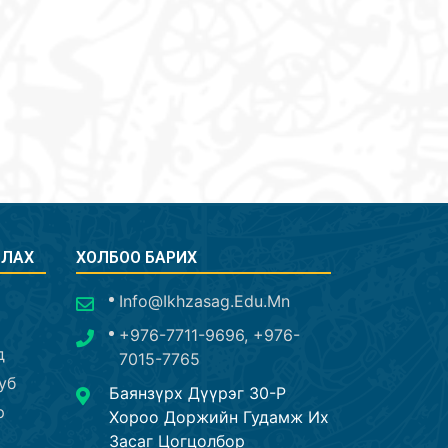
СЛАХ
ХОЛБОО БАРИХ
Info@ikhzasag.edu.mn
+976-7711-9696, +976-
д
7015-7765
уб
Баянзүрх Дүүрэг 30-Р
р
Хороо Доржийн Гудамж Их
Засаг Цогцолбор