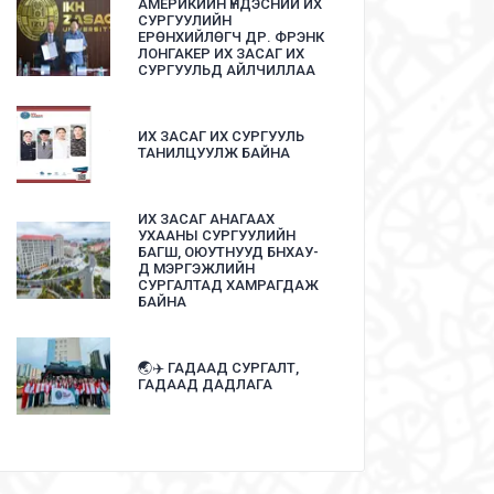
АМЕРИКИЙН ҮНДЭСНИЙ ИХ
СУРГУУЛИЙН
ЕРӨНХИЙЛӨГЧ ДР. ФРЭНК
ЛОНГАКЕР ИХ ЗАСАГ ИХ
СУРГУУЛЬД АЙЛЧИЛЛАА
ИХ ЗАСАГ ИХ СУРГУУЛЬ
ТАНИЛЦУУЛЖ БАЙНА
ИХ ЗАСАГ АНАГААХ
УХААНЫ СУРГУУЛИЙН
БАГШ, ОЮУТНУУД БНХАУ-
Д МЭРГЭЖЛИЙН
СУРГАЛТАД ХАМРАГДАЖ
БАЙНА
🌏✈️ ГАДААД СУРГАЛТ,
ГАДААД ДАДЛАГА