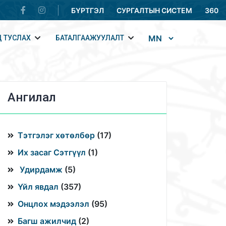
БҮРТГЭЛ
СУРГАЛТЫН СИСТЕМ
360
 ТУСЛАХ
БАТАЛГААЖУУЛАЛТ
Ангилал
Тэтгэлэг хөтөлбөр
(
17
)
Их засаг Сэтгүүл
(
1
)
Удирдамж
(
5
)
Үйл явдал
(
357
)
Онцлох мэдээлэл
(
95
)
Багш ажилчид
(
2
)