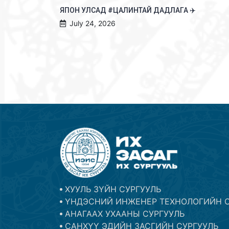
ЯПОН УЛСАД #ЦАЛИНТАЙ ДАДЛАГА ✈️
July 24, 2026
ХУУЛЬ ЗҮЙН СУРГУУЛЬ
ҮНДЭСНИЙ ИНЖЕНЕР ТЕХНОЛОГИЙН С
АНАГААХ УХААНЫ СУРГУУЛЬ
САНХҮҮ ЭДИЙН ЗАСГИЙН СУРГУУЛЬ