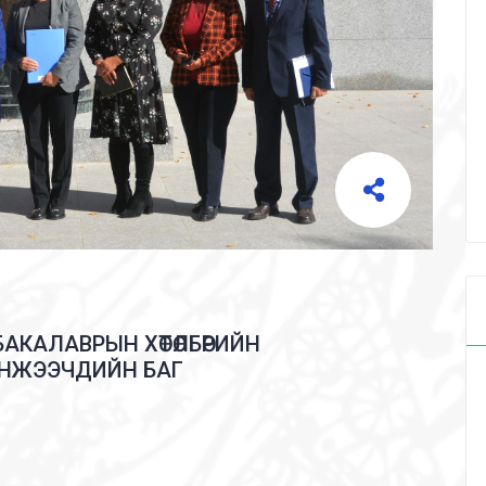
БАКАЛАВРЫН ХӨТӨЛБӨРИЙН
НЖЭЭЧДИЙН БАГ