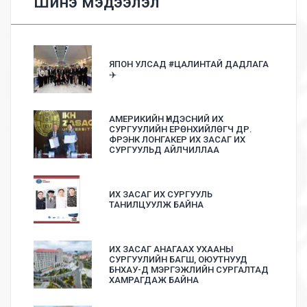
Шинэ мэдээлэл
ЯПОН УЛСАД #ЦАЛИНТАЙ ДАДЛАГА
✈️
АМЕРИКИЙН ҮНДЭСНИЙ ИХ
СУРГУУЛИЙН ЕРӨНХИЙЛӨГЧ ДР.
ФРЭНК ЛОНГАКЕР ИХ ЗАСАГ ИХ
СУРГУУЛЬД АЙЛЧИЛЛАА
ИХ ЗАСАГ ИХ СУРГУУЛЬ
ТАНИЛЦУУЛЖ БАЙНА
ИХ ЗАСАГ АНАГААХ УХААНЫ
СУРГУУЛИЙН БАГШ, ОЮУТНУУД
БНХАУ-Д МЭРГЭЖЛИЙН СУРГАЛТАД
ХАМРАГДАЖ БАЙНА