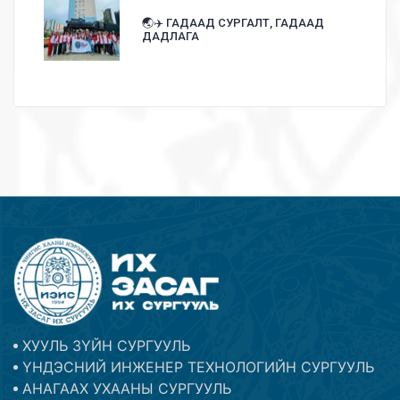
🌏✈️ ГАДААД СУРГАЛТ, ГАДААД
ДАДЛАГА
ХУУЛЬ ЗҮЙН СУРГУУЛЬ
ҮНДЭСНИЙ ИНЖЕНЕР ТЕХНОЛОГИЙН СУРГУУЛЬ
АНАГААХ УХААНЫ СУРГУУЛЬ