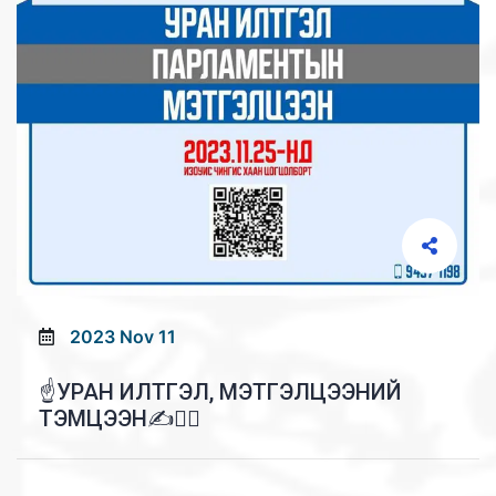
2023 Nov 11
☝️УРАН ИЛТГЭЛ, МЭТГЭЛЦЭЭНИЙ
ТЭМЦЭЭН✍🧑‍⚖️