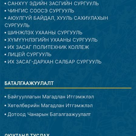
САНХҮҮ ЭДИЙН ЗАСГИЙН СУРГУУЛЬ
ЧИНГИС СООСЭ СУРГУУЛЬ
АЮУЛГҮЙ БАЙДАЛ, ХУУЛЬ САХИУЛАХЫН
СУРГУУЛЬ
ШИНЖЛЭХ УХААНЫ СУРГУУЛЬ
ХҮМҮҮНЛЭГИЙН УХААНЫ СУРГУУЛЬ
ИХ ЗАСАГ ПОЛИТЕХНИК КОЛЛЕЖ
ЛИЦЕЙ СУРГУУЛЬ
ИХ ЗАСАГ-ДАРХАН САЛБАР СУРГУУЛЬ
БАТАЛГААЖУУЛАЛТ
Байгууллагын Магадлан Итгэмжлэл
Хөтөлбөрийн Магадлан Итгэмжлэл
Дотоод Чанарын Баталгаажуулалт
ОЮУТАНД ТУСЛАХ