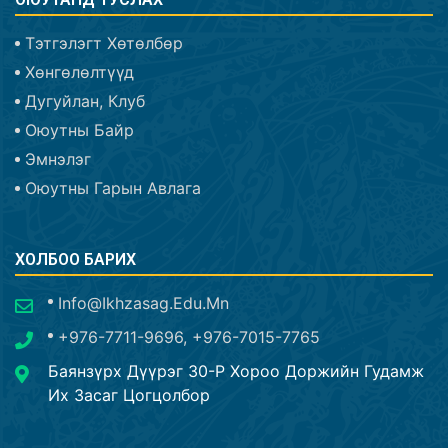
Тэтгэлэгт Хөтөлбөр
Хөнгөлөлтүүд
Дугуйлан, Клуб
Оюутны Байр
Эмнэлэг
Оюутны Гарын Авлага
ХОЛБОО БАРИХ
Info@ikhzasag.edu.mn
+976-7711-9696, +976-7015-7765
Баянзүрх Дүүрэг 30-Р Хороо Доржийн Гудамж
Их Засаг Цогцолбор