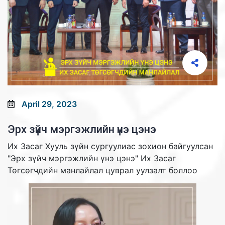
April 29, 2023
Эрх зүйч мэргэжлийн үнэ цэнэ
Их Засаг Хууль зүйн сургуулиас зохион байгуулсан
"Эрх зүйч мэргэжлийн үнэ цэнэ" Их Засаг
Төгсөгчдийн манлайлал цуврал уулзалт боллоо