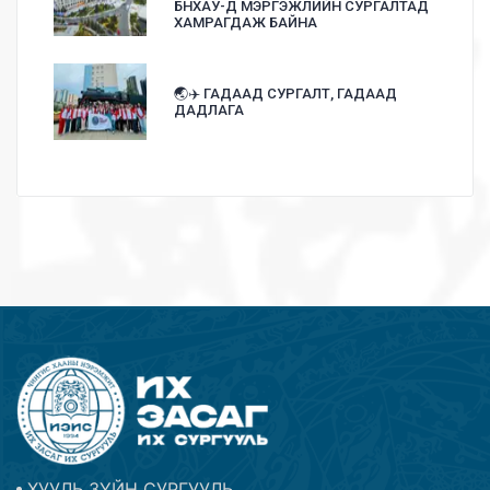
БНХАУ-Д МЭРГЭЖЛИЙН СУРГАЛТАД
ХАМРАГДАЖ БАЙНА
🌏✈️ ГАДААД СУРГАЛТ, ГАДААД
ДАДЛАГА
ХУУЛЬ ЗҮЙН СУРГУУЛЬ