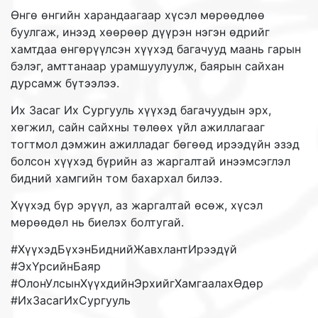
Өнгө өнгийн харандаагаар хүсэл мөрөөдлөө
буулгаж, инээд хөөрөөр дүүрэн нэгэн өдрийг
хамтдаа өнгөрүүлсэн хүүхэд багачууд маань гарын
бэлэг, амттанаар урамшуулуулж, баярын сайхан
дурсамж бүтээлээ.
Их Засаг Их Сургууль хүүхэд багачуудын эрх,
хөгжил, сайн сайхны төлөөх үйл ажиллагааг
тогтмол дэмжин ажилладаг бөгөөд ирээдүйн эзэд
болсон хүүхэд бүрийн аз жаргалтай инээмсэглэл
бидний хамгийн том бахархал билээ.
Хүүхэд бүр эрүүл, аз жаргалтай өсөж, хүсэл
мөрөөдөл нь биелэх болтугай.
#ХүүхэдБүхэнБиднийЖавхлантИрээдүй
#ЭхҮрсийнБаяр
#ОлонУлсынХүүхдийнЭрхийгХамгаалахӨдөр
#ИхЗасагИхСургууль