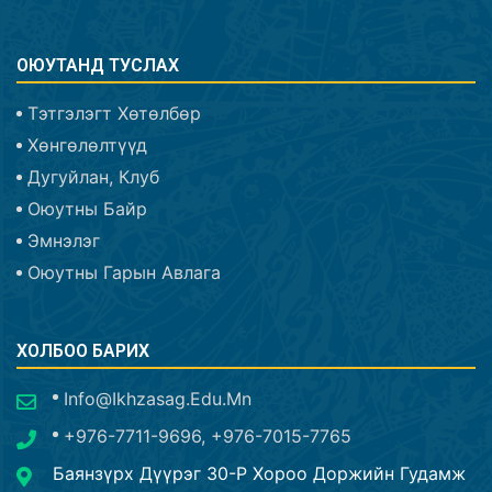
ОЮУТАНД ТУСЛАХ
Тэтгэлэгт Хөтөлбөр
Хөнгөлөлтүүд
Дугуйлан, Клуб
Оюутны Байр
Эмнэлэг
Оюутны Гарын Авлага
ХОЛБОО БАРИХ
Info@ikhzasag.edu.mn
+976-7711-9696, +976-7015-7765
Баянзүрх Дүүрэг 30-Р Хороо Доржийн Гудамж