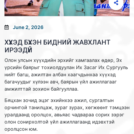
June 2, 2026
ХҮҮХЭД БҮХЭН БИДНИЙ ЖАВХЛАНТ
ИРЭЭДҮЙ
Олон улсын хүүхдийн эрхийг хамгаалах өдөр, Эх
үрсийн баярыг тохиолдуулан Их Засаг Их Сургууль
нийт багш, ажилтан албан хаагчдынхаа хүүхэд
багачуудыг хүлээн авч, баярын үйл ажиллагааг
амжилттай зохион байгууллаа.
Бяцхан зочид эцэг эхийнхээ ажил, сургалтын
орчинтой танилцаж, зураг зурах, хөгжөөнт тэмцээн
уралдаанд оролцох, авьяас чадвараа сорих зэрэг
олон сонирхолтой үйл ажиллагаанд идэвхтэй
оролцсон юм.