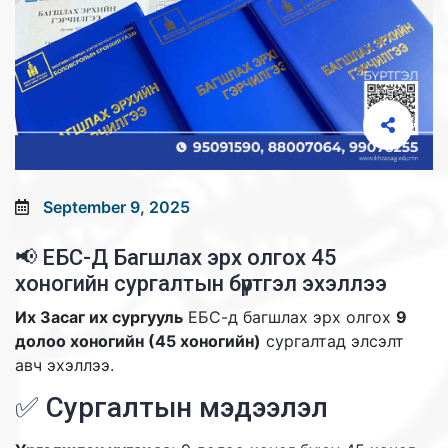
September 9, 2025
📢 ЕБС-Д Багшлах эрх олгох 45
хоногийн сургалтын бүртгэл эхэллээ
Их Засаг их сургууль
ЕБС-д багшлах эрх олгох
9
долоо хоногийн (45 хоногийн)
сургалтад элсэлт
авч эхэллээ.
✅ Сургалтын мэдээлэл