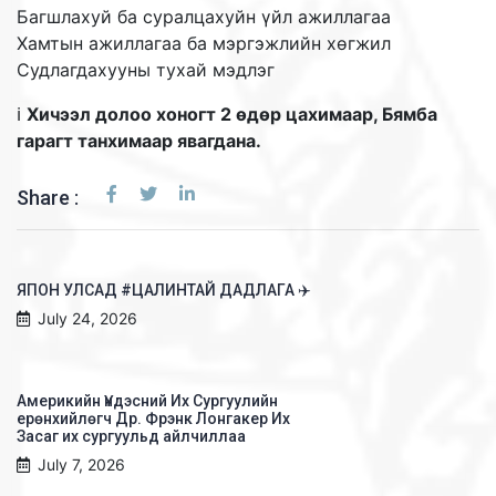
Багшлахуй ба суралцахуйн үйл ажиллагаа
Хамтын ажиллагаа ба мэргэжлийн хөгжил
Судлагдахууны тухай мэдлэг
ℹ️
Хичээл долоо хоногт 2 өдөр цахимаар, Бямба
гарагт танхимаар явагдана.
Share :
ЯПОН УЛСАД #ЦАЛИНТАЙ ДАДЛАГА ✈️
July 24, 2026
Америкийн Үндэсний Их Сургуулийн
ерөнхийлөгч Др. Фрэнк Лонгакер Их
Засаг их сургуульд айлчиллаа
July 7, 2026