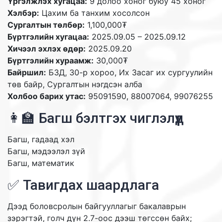
Үргэлжлэх хугацаа:
9 долоо хоног буюу 45 хоног
Хэлбэр:
Цахим ба танхим хосолсон
Сургалтын төлбөр:
1,100,000₮
Бүртгэлийн хугацаа:
2025.09.05 – 2025.09.12
Хичээл эхлэх өдөр:
2025.09.20
Бүртгэлийн хураамж:
30,000₮
Байршил:
БЗД, 30-р хороо, Их Засаг их сургуулийн
төв байр, Сургалтын нэгдсэн алба
Холбоо барих утас:
95091590, 88007064, 99076255
👩‍🏫 Багш бэлтгэх чиглэлүүд
Багш, гадаад хэл
Багш, мэдээлэл зүй
Багш, математик
✅ Тавигдах шаардлага
Дээд боловсролын байгууллагыг бакалаврын
зэрэгтэй, голч дүн 2.7-оос дээш төгссөн байх;