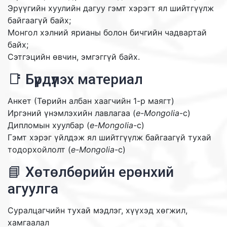
Эрүүгийн хуулийн дагуу гэмт хэрэгт ял шийтгүүлж
байгаагүй байх;
Монгол хэлний ярианы болон бичгийн чадвартай
байх;
Сэтгэцийн өвчин, эмгэггүй байх.
📑 Бүрдүүлэх материал
Анкет (Төрийн албан хаагчийн 1-р маягт)
Иргэний үнэмлэхийн лавлагаа (
e-Mongolia
-с)
Дипломын хуулбар (
e-Mongolia
-с)
Гэмт хэрэг үйлдэж ял шийтгүүлж байгаагүй тухай
тодорхойлолт (
e-Mongolia
-с)
📘 Хөтөлбөрийн ерөнхий
агуулга
Суралцагчийн тухай мэдлэг, хүүхэд хөгжил,
хамгаалал