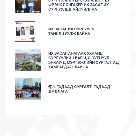
СУРГУУЛИЙН ЕРӨНХИЙЛӨГЧ ДР.
ФРЭНК ЛОНГАКЕР ИХ ЗАСАГ ИХ
СУРГУУЛЬД АЙЛЧИЛЛАА
ИХ ЗАСАГ ИХ СУРГУУЛЬ
ТАНИЛЦУУЛЖ БАЙНА
ИХ ЗАСАГ АНАГААХ УХААНЫ
СУРГУУЛИЙН БАГШ, ОЮУТНУУД
БНХАУ-Д МЭРГЭЖЛИЙН СУРГАЛТАД
ХАМРАГДАЖ БАЙНА
🌏✈️ ГАДААД СУРГАЛТ, ГАДААД
ДАДЛАГА