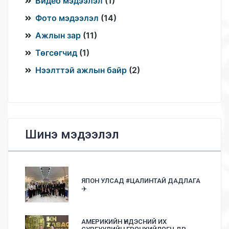
Видео мэдээлэл
(
1
)
Фото мэдээлэл
(
14
)
Ажлын зар
(
11
)
Төгсөгчид
(
1
)
Нээлттэй ажлын байр
(
2
)
Шинэ мэдээлэл
ЯПОН УЛСАД #ЦАЛИНТАЙ ДАДЛАГА
✈️
АМЕРИКИЙН ҮНДЭСНИЙ ИХ