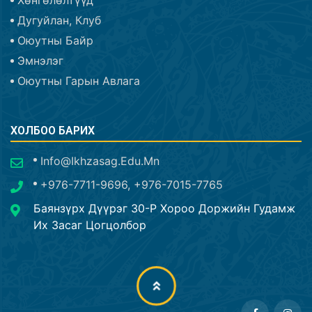
Хөнгөлөлтүүд
Дугуйлан, Клуб
Оюутны Байр
Эмнэлэг
Оюутны Гарын Авлага
ХОЛБОО БАРИХ
Info@ikhzasag.edu.mn
+976-7711-9696, +976-7015-7765
Баянзүрх Дүүрэг 30-Р Хороо Доржийн Гудамж
Их Засаг Цогцолбор