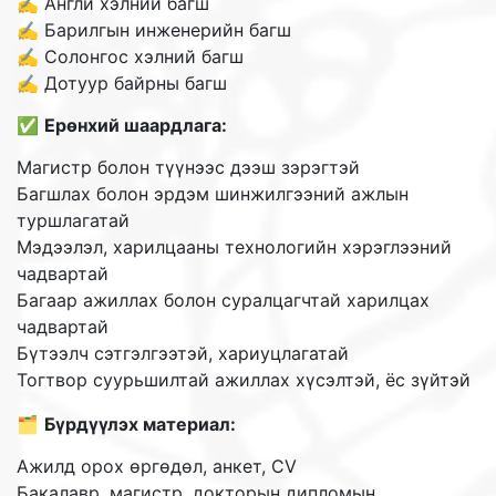
✍ Англи хэлний багш
✍ Барилгын инженерийн багш
✍ Солонгос хэлний багш
✍ Дотуур байрны багш
✅
Ерөнхий шаардлага:
Магистр болон түүнээс дээш зэрэгтэй
Багшлах болон эрдэм шинжилгээний ажлын
туршлагатай
Мэдээлэл, харилцааны технологийн хэрэглээний
чадвартай
Багаар ажиллах болон суралцагчтай харилцах
чадвартай
Бүтээлч сэтгэлгээтэй, хариуцлагатай
Тогтвор суурьшилтай ажиллах хүсэлтэй, ёс зүйтэй
🗂
Бүрдүүлэх материал:
Ажилд орох өргөдөл, анкет, CV
Бакалавр, магистр, докторын дипломын