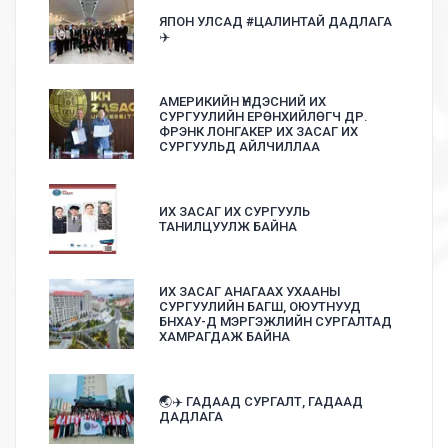
ЯПОН УЛСАД #ЦАЛИНТАЙ ДАДЛАГА
✈️
АМЕРИКИЙН ҮНДЭСНИЙ ИХ
СУРГУУЛИЙН ЕРӨНХИЙЛӨГЧ ДР.
ФРЭНК ЛОНГАКЕР ИХ ЗАСАГ ИХ
СУРГУУЛЬД АЙЛЧИЛЛАА
ИХ ЗАСАГ ИХ СУРГУУЛЬ
ТАНИЛЦУУЛЖ БАЙНА
ИХ ЗАСАГ АНАГААХ УХААНЫ
СУРГУУЛИЙН БАГШ, ОЮУТНУУД
БНХАУ-Д МЭРГЭЖЛИЙН СУРГАЛТАД
ХАМРАГДАЖ БАЙНА
🌏✈️ ГАДААД СУРГАЛТ, ГАДААД
ДАДЛАГА