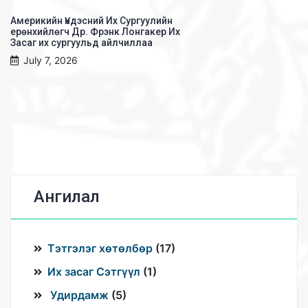
Америкийн Үндэсний Их Сургуулийн
ерөнхийлөгч Др. Фрэнк Лонгакер Их
Засаг их сургуульд айлчиллаа
July 7, 2026
Ангилал
Тэтгэлэг хөтөлбөр
(
17
)
Их засаг Сэтгүүл
(
1
)
Удирдамж
(
5
)