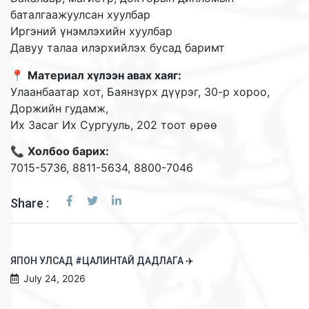
баталгаажуулсан хуулбар
Иргэний үнэмлэхийн хуулбар
Давуу талаа илэрхийлэх бусад баримт
📍
Материал хүлээн авах хаяг:
Улаанбаатар хот, Баянзүрх дүүрэг, 30-р хороо,
Доржийн гудамж,
Их Засаг Их Сургууль, 202 тоот өрөө
📞
Холбоо барих:
7015-5736, 8811-5634, 8800-7046
Share :
ЯПОН УЛСАД #ЦАЛИНТАЙ ДАДЛАГА ✈️
July 24, 2026