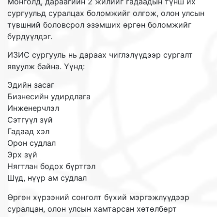
Монголд, дараагийн 2 жилийг гадаадын түнш их
сургуульд суралцах боломжийг олгож, олон улсын
түвшний боловсрол эзэмших өргөн боломжийг
бүрдүүлдэг.
ИЗИС сургууль нь дараах чиглэлүүдээр сургалт
явуулж байна. Үүнд:
Эдийн засаг
Бизнесийн удирдлага
Инженерчлэл
Сэтгүүл зүй
Гадаад хэл
Орон судлал
Эрх зүй
Нягтлан бодох бүртгэл
Шүд, нүүр ам судлал
Өргөн хүрээний сонголт бүхий мэргэжлүүдээр
суралцан, олон улсын хамтарсан хөтөлбөрт