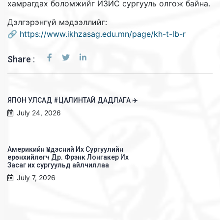
хамрагдах боломжийг ИЗИС сургууль олгож байна.
Дэлгэрэнгүй мэдээллийг:
🔗
https://www.ikhzasag.edu.mn/page/kh-t-lb-r
Share :
ЯПОН УЛСАД #ЦАЛИНТАЙ ДАДЛАГА ✈️
July 24, 2026
Америкийн Үндэсний Их Сургуулийн
ерөнхийлөгч Др. Фрэнк Лонгакер Их
Засаг их сургуульд айлчиллаа
July 7, 2026