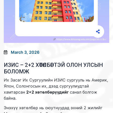
March 3, 2026
ИЗИС – 2+2 ХӨТӨЛБӨРТЭЙ ОЛОН УЛСЫН
БОЛОМЖ
Их Засаг Их Сургуулийн ИЗИС сургууль нь Америк,
Япон, Солонгосын их, дээд сургуулиудтай
хамтарсан
2+2 хөтөлбөрүүдийг
санал болгож
байна.
Энэхүү хөтөлбөр нь оюутнуудад эхний 2 жилийг