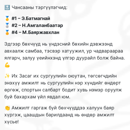
🔝 Чансааны тэргүүлэгчид:
🥇
#1 – Э.Батмагнай
🥈
#2 – Н.Амгаланбаатар
🏅
#4 – М.Баяржавхлан
Эдгээр бөхчүүд нь үндэсний бөхийн дэвжээнд
авхаалж самбаа, тэсвэр хатуужил, ур чадвараараа
ялгарч, залуу үеийнхэнд үлгэр дуурайл болж байна.
💪
✨ Их Засаг их сургуулийн оюутан, төгсөгчдийн
энэхүү амжилт нь сургуулийн нэр хүндийг өндөрт
өргөж, спортын салбарт бодит хувь нэмэр оруулж
буй бахархам үйл явдал юм.
👏 Амжилт гаргаж буй бөхчүүддээ халуун баяр
хүргэж, цаашдын барилдаанд нь өндөр амжилт
хүсье!