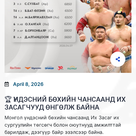
April 8, 2026
🏆 ҮНДЭСНИЙ БӨХИЙН ЧАНСААНД ИХ
ЗАСАГЧУУД ӨНГӨЛЖ БАЙНА
Монгол үндэсний бөхийн чансаанд Их Засаг их
сургуулийн төгсөгч болон оюутнууд амжилттай
барилдаж, дээгүүр байр эзэлсээр байна.