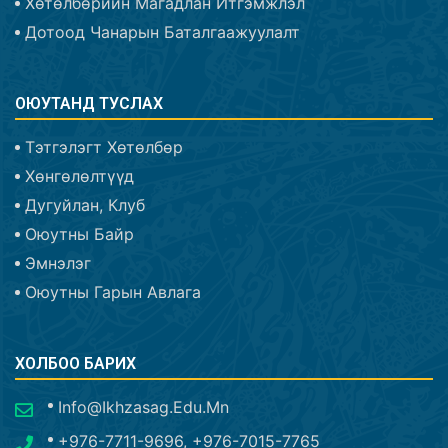
Хөтөлбөрийн Магадлан Итгэмжлэл
Дотоод Чанарын Баталгаажуулалт
ОЮУТАНД ТУСЛАХ
Тэтгэлэгт Хөтөлбөр
Хөнгөлөлтүүд
Дугуйлан, Клуб
Оюутны Байр
Эмнэлэг
Оюутны Гарын Авлага
ХОЛБОО БАРИХ
Info@ikhzasag.edu.mn
+976-7711-9696, +976-7015-7765