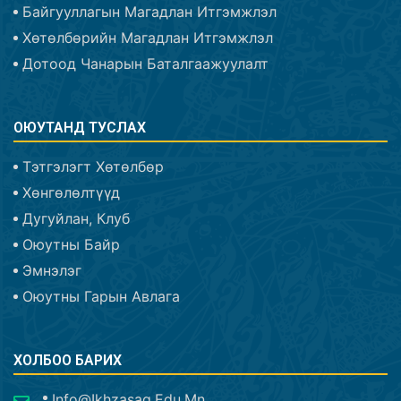
Байгууллагын Магадлан Итгэмжлэл
Хөтөлбөрийн Магадлан Итгэмжлэл
Дотоод Чанарын Баталгаажуулалт
ОЮУТАНД ТУСЛАХ
Тэтгэлэгт Хөтөлбөр
Хөнгөлөлтүүд
Дугуйлан, Клуб
Оюутны Байр
Эмнэлэг
Оюутны Гарын Авлага
ХОЛБОО БАРИХ
Info@ikhzasag.edu.mn