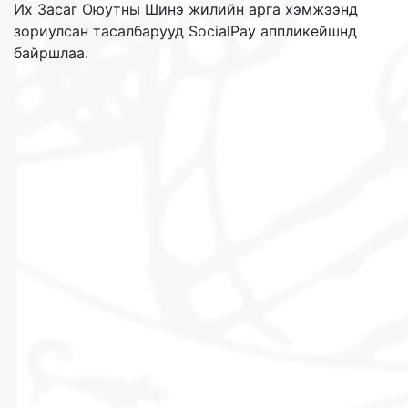
Их Засаг Оюутны Шинэ жилийн арга хэмжээнд
зориулсан тасалбарууд SocialPay аппликейшнд
байршлаа.