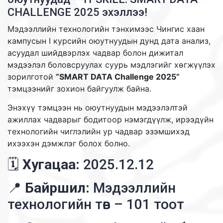
CHALLENGE 2025 эхэллээ!
Мэдээллийн технологийн тэнхимээс Чингис хаан
кампусын I курсийн оюутнуудын дунд дата анализ,
асуудал шийдвэрлэх чадвар болон дижитал
мэдээлэл боловсруулах суурь мэдлэгийг хөгжүүлэх
зорилготой
“SMART DATA Challenge 2025”
тэмцээнийг зохион байгуулж байна.
Энэхүү тэмцээн нь оюутнуудын мэдээлэлтэй
ажиллах чадварыг бодитоор нэмэгдүүлж, ирээдүйн
технологийн чиглэлийн ур чадвар эзэмшихэд
ихээхэн дэмжлэг болох болно.
🗓
Хугацаа:
2025.12.12
📍
Байршил:
Мэдээллийн
технологийн төв – 101 тоот