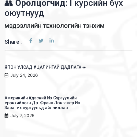
👥
Оролцогчид:
I курсийн бүх
оюутнууд
МЭДЭЭЛЛИЙН ТЕХНОЛОГИЙН ТЭНХИМ
Share :
ЯПОН УЛСАД #ЦАЛИНТАЙ ДАДЛАГА ✈️
July 24, 2026
Америкийн Үндэсний Их Сургуулийн
ерөнхийлөгч Др. Фрэнк Лонгакер Их
Засаг их сургуульд айлчиллаа
July 7, 2026