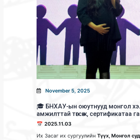
November 5, 2025
🎓 БНХАУ-ын оюутнууд монгол хэ
амжилттай төгсөж, сертификатаа г
📅
2025.11.03
Их Засаг их сургуулийн
Түүх, Монгол су