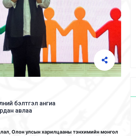
лний бэлтгэл ангиа
ардан авлаа
длал, Олон улсын харилцааны тэнхимийн монгол