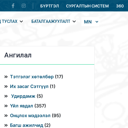
БҮРТГЭЛ
СУРГАЛТЫН СИСТЕМ
360
 ТУСЛАХ
БАТАЛГААЖУУЛАЛТ
Ангилал
Тэтгэлэг хөтөлбөр
(
17
)
Их засаг Сэтгүүл
(
1
)
Удирдамж
(
5
)
Үйл явдал
(
357
)
Онцлох мэдээлэл
(
95
)
Багш ажилчид
(
2
)