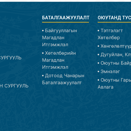
БАТАЛГААЖУУЛАЛТ
ОЮУТАНД ТУ
Байгууллагын
Тэтгэлэгт
Магадлан
Хөтөлбөр
Итгэмжлэл
Хөнгөлөлтүү
Хөтөлбөрийн
Дугуйлан, Кл
УРГУУЛЬ
Магадлан
Оюутны Бай
Итгэмжлэл
Эмнэлэг
Дотоод Чанарын
Оюутны Гар
Баталгаажуулалт
Н СУРГУУЛЬ
Авлага