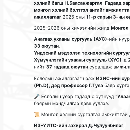
хэлний багш Н.Баасанжаргал
,
Гадаад ха
монгол хэлний бэлтгэл ангийг амжилтта
ажиллагааг
2025 оны
11-р сарын 3-ны 
2025–2026 оны хичээлийн жилд
Монгол 
Анагаах ухааны сургууль (АУС)
-ийн нүүр
33 оюутан
,
Үндэсний мэдээлэл технологийн сургуу
Хүмүүнлэгийн ухааны сургууль (ХУС)
-д
нийт
37 гадаад оюутан
суралцаж амжилт
Ёслолын ажиллагааг нээж
ИЗИС-ийн сург
(Ph.D), дэд профессор Г.Туяа
баяр хүргэн
🎤 Ёслолын үеэр гадаад оюутнууд “
Улаа
баярын мэндчилгээ дэвшүүллээ.
📜 Монгол хэлний сургалтаа амжилттай
ИЗ–ҮИТС-ийн захирал Д.Чулуунбилэг
,