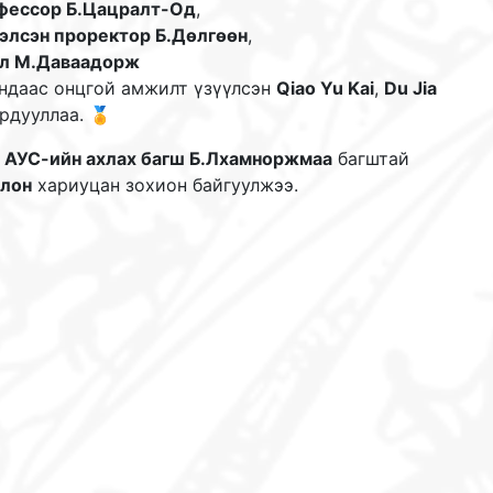
офессор Б.Цацралт-Од
,
хэлсэн проректор Б.Дөлгөөн
,
ал М.Даваадорж
ундаас онцгой амжилт үзүүлсэн
Qiao Yu Kai
,
Du Jia
рдууллаа. 🏅
г
АУС-ийн ахлах багш Б.Лхамноржмаа
багштай
олон
хариуцан зохион байгуулжээ.