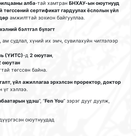
рилцааны алба
-тай хамтран
БНХАУ-ын оюутнууд
й төгссөний сертификат гардуулах ёслолын үйл
өдөр
амжилттай зохион байгууллаа.
хэлний бэлтгэл бүлэгт
, ам судлал, хүний их эмч, сувилахуйн чиглэлээр
ль (ҮИТС)
-д
2 оюутан
,
2 оюутан
тай төгссөн байна.
алт, үйл ажиллагаа эрхэлсэн проректор, доктор
 үг хэллээ.
нбаатарын үдэш
”, “
Fen You
” зэрэг дууг дуулж,
 дүүргэсэн оюутнуудад