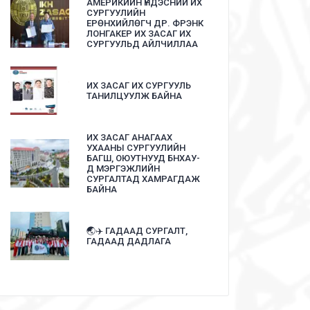
АМЕРИКИЙН ҮНДЭСНИЙ ИХ
СУРГУУЛИЙН
ЕРӨНХИЙЛӨГЧ ДР. ФРЭНК
ЛОНГАКЕР ИХ ЗАСАГ ИХ
СУРГУУЛЬД АЙЛЧИЛЛАА
ИХ ЗАСАГ ИХ СУРГУУЛЬ
ТАНИЛЦУУЛЖ БАЙНА
ИХ ЗАСАГ АНАГААХ
УХААНЫ СУРГУУЛИЙН
БАГШ, ОЮУТНУУД БНХАУ-
Д МЭРГЭЖЛИЙН
СУРГАЛТАД ХАМРАГДАЖ
БАЙНА
🌏✈️ ГАДААД СУРГАЛТ,
ГАДААД ДАДЛАГА