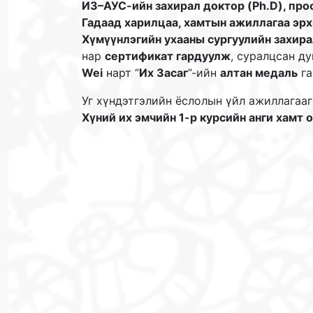
ИЗ–АУС-ийн захирал доктор (Ph.D), пр
Гадаад харилцаа, хамтын ажиллагаа эр
Хүмүүнлэгийн ухааны сургуулийн захир
нар
сертификат гардуулж
, суралцсан д
Wei
нарт “
Их Засаг
”-ийн
алтан медаль
га
Уг хүндэтгэлийн ёслолын үйл ажиллагаа
Хүний их эмчийн 1-р курсийн анги хамт 