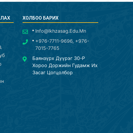
СЛАХ
ХОЛБОО БАРИХ
Info@ikhzasag.edu.mn
+976-7711-9696, +976-
д
7015-7765
уб
Баянзүрх Дүүрэг 30-Р
р
Хороо Доржийн Гудамж Их
Засаг Цогцолбор
ын